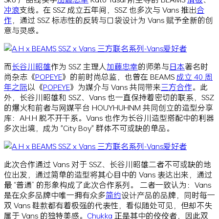
冲浪
支线。在 SSZ 成立五年间，SSZ 也多次与 Vans 推出
合
作
，通过 SSZ 标志性的反转与口袋设计为 Vans 赋予全新的创
意与灵感。
而
长谷川昭雄
作为 SSZ 主理人
加藤忠幸
的师弟与
日本
著名时
尚杂志《
POPEYE
》的前时尚总监，也曾在 BEAMS
成立 40 周
年之际
以《
POPEYE
》为媒介与 Vans 共同带来
三方
合作
。此
外，长谷川昭雄和 SSZ、Vans 也一直保持着密切的联系，SSZ
的爆火和前者与网媒平台 HOUYHUHNM 共同创立的造型分享
库：AH.H 脱不开干系。Vans 也作为长谷川造型搭配中的利器
多次出境，成为 "City Boy" 群体不可或缺的单品。
此次合作通过 Vans 对于 SSZ、长谷川昭雄二者不可或缺的地
位出发，通过简单的造型将其心目中的 Vans 表达出来，通过
最 “普通” 的形象构成了此次合作系列。 二者一致认为：Vans
是在众多品牌中唯一拥有众多
简约
设计产品的品牌，同时每一
双 Vans 鞋款都有着极强的代表性，看似随处可见，但却不失
属于 Vans 的独特美感。
Chukka
正是其中的佼佼者，因此双