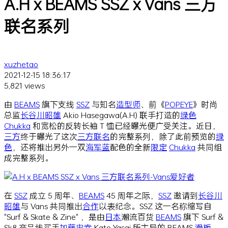
A.H x BEAMS SSZ x Vans 三方
联名系列
xuzhetao
2021-12-15 18:36:17
5,821 views
由
BEAMS
旗下支线
SSZ
与知名
造型师
、前《
POPEYE
》时尚
总监
长谷川昭雄
Akio Hasegawa(A.H) 联手打造的
绿色
Chukka
和宽松的反转长袖 T 恤已经曝光便广受关注。近日，
三方
终于曝光了这次
三方
联名
的完整系列，除了此前预览的
绿
色
，还将推出另外一双
海军蓝
配色的全新
限定
Chukka
共同组
成完整系列。
在
SSZ
成立 5 周年、
BEAMS
45 周年之际，
SSZ
邀请到
长谷川
昭雄
与 Vans 共同推出
合作
以表纪念。SSZ 这一名称缩写自
"Surf & Skate & Zine" ，是由
日本
潮流百货
BEAMS
旗下 Surf &
Sk8 产品线买手
加藤忠幸
Kato Yasai 所主导的 BEAMS
滑板
、