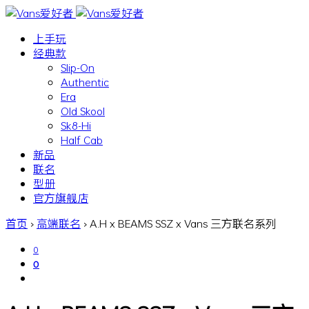
上手玩
经典款
Slip-On
Authentic
Era
Old Skool
Sk8-Hi
Half Cab
新品
联名
型册
官方旗舰店
首页
›
高端联名
›
A.H x BEAMS SSZ x Vans 三方联名系列
0
0