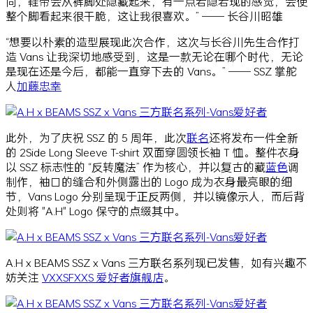
同，鞋带会从裤脚处隐藏起来，有一点若隐若现的感觉，会使
整个脚看起来很干脆，这让我很喜欢。” —— 长谷川昭雄
“想要以朴素的造型展现此次合作，这次与长谷川先生合作打
造 Vans 让我深切地感受到，这是一款无论在哪个时代，无论
是现在还是今后，都能一直穿下去的 Vans。” —— SSZ 掌舵
人
加藤忠幸
此外，为了庆祝 SSZ 的 5 周年，此次
联名
还将发布一件全新
的 2Side Long Sleeve T-shirt 双面穿圆领长袖 T 恤。整件衣身
以 SSZ 标志性的 “反转魔法” 作为核心，并以复古的藏
蓝色
调
制作，袖口的缝合和外侧露出的 Logo 成为衣身最亮眼的细
节，Vans Logo 分别呈现于正反两侧，并以镜像示人，而后背
处则将 "A.H" Logo 保守的点缀其中。
A.H x BEAMS SSZ x Vans 三方联名系列现已发售，如有兴趣不
妨关注
VXXSFXXS 爱好者旗舰店
。