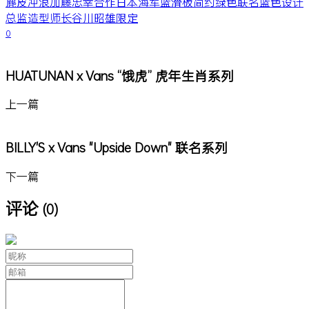
麂皮
冲浪
加藤忠幸
合作
日本
海军蓝
滑板
简约
绿色
联名
蓝色
设计
总监
造型师
长谷川昭雄
限定
0
HUATUNAN x Vans “饿虎” 虎年生肖系列
上一篇
BILLY'S x Vans "Upside Down" 联名系列
下一篇
评论
(0)