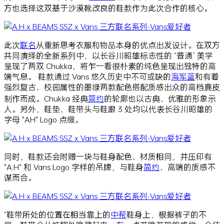
方也选择这双基于沙漠靴改良的鞋款作为此次合作的核心。
此次
联名
从重新思考衣服和物品本身的优点出发设计。在双方
共同演绎的全新系列中，以长谷川昭雄标志性的 “普通” 美学
呈现了两双 Chukka，将乍一看很朴素的纯色呈现出独特的高
端气息。 鞋款通过 Vans 悠久历史中不可或缺的
海军蓝
和有着
强烈复古、校园属性的墨绿两款配色搭配质感出众的高档麂皮
制作而成。Chukka 经典
简约
的轮廓也以古典、优雅的形象示
人。另外，鞋垫、鞋带头与鞋跟 3 处均以代表长谷川昭雄的
字母 "AH" Logo 点缀。
同时，鞋款还会附赠一块与鞋身配色、材质相同，并压印有
"A.H" 和 Vans Logo 字样的吊牌，与鞋身
简约
、高端的质感不
谋而合。
“鞋带所处的位置在相当靠上的
中帮
鞋身上，根据裤子的不