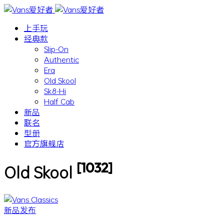
上手玩
经典款
Slip-On
Authentic
Era
Old Skool
Sk8-Hi
Half Cab
新品
联名
型册
官方旗舰店
[1032]
Old Skool
新品发布