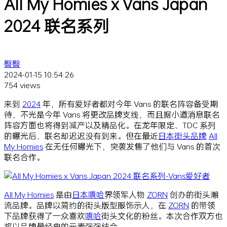
All My Homies x Vans Japan
2024 联名系列
臀臀
2024-01-15 10:54:26
754 views
来到
2024
年，所有爱好者都对今年 Vans 的联名阵容备受期
待，不光是今年 Vans 将更改品牌支线，而且据小道消息联名
阵容方面也将得到减产以及精品化。在龙年限定、TDC 系列
的曝光后，联名却迟迟没有到来。但在最近
日本
街头品牌
All
My Homies
在无任何曝光下，突袭发售了他们与 Vans 的首次
联名合作。
All My Homies
是由
日本
嘻哈
界领军人物
ZORN
创办的街头潮
流品牌。品牌以简约的街头版型服饰示人，在
ZORN
的带领
下品牌获得了一众喜欢
嘻哈
街头文化的粉丝。本次合作双方也
将以品牌最经典的元素强强结合。