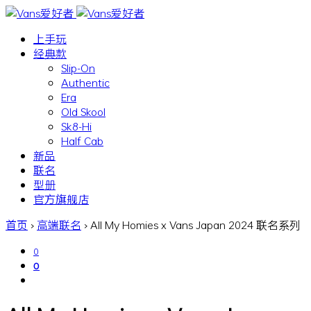
上手玩
经典款
Slip-On
Authentic
Era
Old Skool
Sk8-Hi
Half Cab
新品
联名
型册
官方旗舰店
首页
›
高端联名
›
All My Homies x Vans Japan 2024 联名系列
0
0