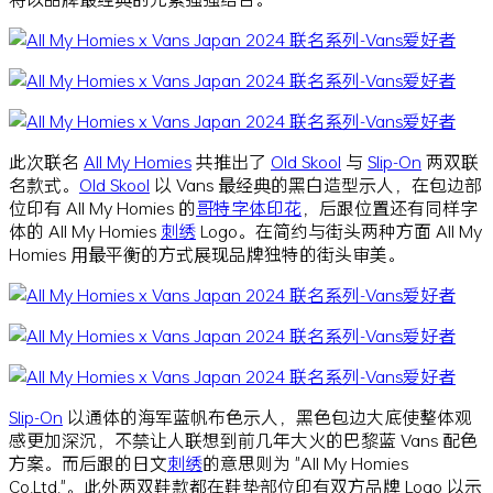
此次联名
All My Homies
共推出了
Old Skool
与
Slip-On
两双联
名款式。
Old Skool
以 Vans 最经典的黑白造型示人，在包边部
位印有 All My Homies 的
哥特字体
印花
，后跟位置还有同样字
体的 All My Homies
刺绣
Logo。在简约与街头两种方面 All My
Homies 用最平衡的方式展现品牌独特的街头审美。
Slip-On
以通体的海军蓝帆布色示人，黑色包边大底使整体观
感更加深沉，不禁让人联想到前几年大火的巴黎蓝 Vans 配色
方案。而后跟的日文
刺绣
的意思则为 "All My Homies
Co.Ltd."。此外两双鞋款都在鞋垫部位印有双方品牌 Logo 以示