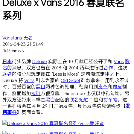
Deluxe x Vans 2016 春夏联名
系列
Vansfans_无名
2016-04-23 21:51:49
487 views
日本
街头品牌
Deluxe
实际上在 10 月就已经公开了和
Vans
联
名
的消息，双方也曾在 2013 和 2014 两年进行过
合作
，这次
联名
的核心思想定调在 "Less is More" 这句潮流定律之上，
Deluxe 将
Vans
引以为豪的
Old Skool
鞋款拿来，用到永不过
时、百搭百配的
黑白
两种色调处理，鞋身用到
皮革
和
麂皮
制
作，侧面增加
拉链
方便穿脱，Sidestripe 也仅以冲孔勾勒。另
外双方还带来同样是
黑白
配色的
联名
短袖
T 恤和
货车帽
。这
一系列将会在 4 月 29 日开始发售，具体发售信息请移步
【
发
售事件
】
页面查看。