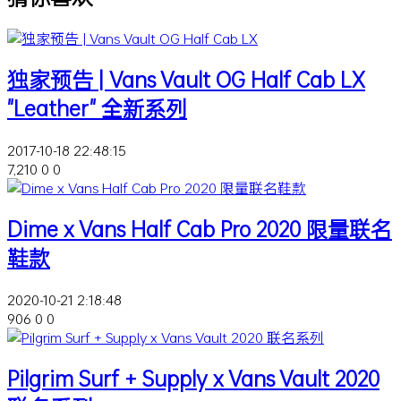
独家预告 | Vans Vault OG Half Cab LX
"Leather" 全新系列
2017-10-18 22:48:15
7,210
0
0
Dime x Vans Half Cab Pro 2020 限量联名
鞋款
2020-10-21 2:18:48
906
0
0
Pilgrim Surf + Supply x Vans Vault 2020