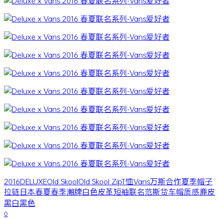
2016
DELUXE
Old Skool
Old Skool Zip
T恤
Vans
万斯
合作
夏季
帽子
拉链
日本
春夏
春季
潮牌
白色
皮革
短袖
联名
范斯
货车帽
质感
麂皮
黑白
黑色
0