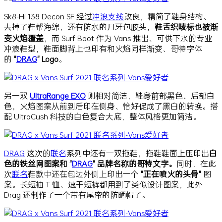
Sk8-Hi 138 Decon SF 经过
冲浪支线
改良，精简了鞋身结构、
去掉了鞋帮海绵，还有防水的月牙包胶头，
鞋舌织唛标也被渐
变火焰覆盖
，而 Surf Boot 作为 Vans 推出、可供下水的专业
冲浪鞋型，鞋面脚背上也印有和火焰同样渐变、哥特字体
的
"
DRAG
" Logo
。
另一双
UltraRange EXO
则相对简洁，鞋身前部黑色、后部白
色，火焰图案从前到后印在侧身、恰好促成了黑白的转换。搭
配 UltraCush 科技的白色复合大底，整体风格更加简洁。
DRAG
这次的
联名
系列中还有一双拖鞋，拖鞋鞋面上压印出
白
色的铁丝网图案和 "
DRAG
" 品牌名称的哥特文字。
同时，在此
次
联名
鞋款中还在包边外侧上印出一个
"正在喷火的头骨"
图
案。长短袖 T 恤、速干短裤都用到了类似设计图案，此外
Drag 还制作了一个带有尾帘的防晒帽子。