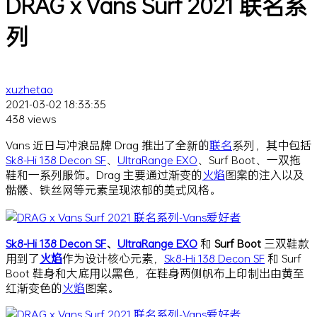
DRAG x Vans Surf 2021 联名系
列
xuzhetao
2021-03-02 18:33:35
438 views
Vans 近日与冲浪品牌 Drag 推出了全新的
联名
系列，其中包括
Sk8-Hi 138 Decon SF
、
UltraRange EXO
、Surf Boot、一双拖
鞋和一系列服饰。Drag 主要通过渐变的
火焰
图案的注入以及
骷髅、铁丝网等元素呈现浓郁的美式风格。
Sk8-Hi 138 Decon SF
、
UltraRange EXO
和
Surf Boot
三双鞋款
用到了
火焰
作为设计核心元素，
Sk8-Hi 138 Decon SF
和 Surf
Boot 鞋身和大底用以黑色，在鞋身两侧帆布上印制出由黄至
红渐变色的
火焰
图案。