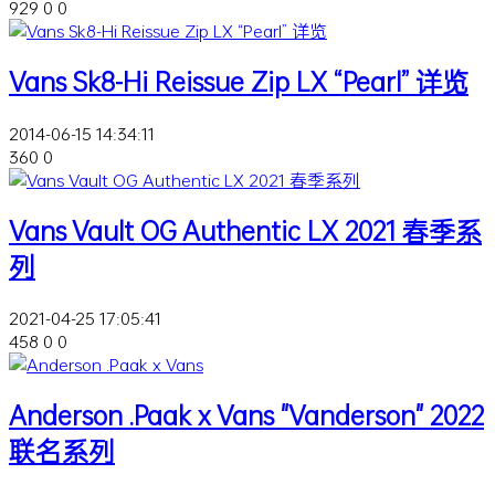
929
0
0
Vans Sk8-Hi Reissue Zip LX “Pearl” 详览
2014-06-15 14:34:11
360
0
Vans Vault OG Authentic LX 2021 春季系
列
2021-04-25 17:05:41
458
0
0
Anderson .Paak x Vans "Vanderson" 2022
联名系列