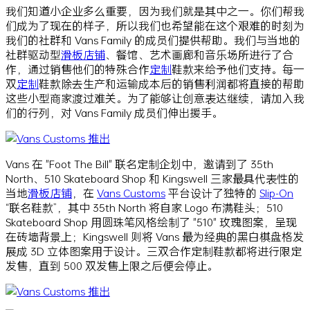
我们知道小企业多么重要，因为我们就是其中之一。你们帮我
们成为了现在的样子，所以我们也希望能在这个艰难的时刻为
我们的社群和 Vans Family 的成员们提供帮助。我们与当地的
社群驱动型
滑板店铺
、餐馆、艺术画廊和音乐场所进行了合
作，通过销售他们的特殊合作
定制
鞋款来给予他们支持。每一
双
定制
鞋款除去生产和运输成本后的销售利润都将直接的帮助
这些小型商家渡过难关。为了能够让创意表达继续，请加入我
们的行列，对 Vans Family 成员们伸出援手。
Vans 在 "Foot The Bill" 联名定制企划中，邀请到了 35th
North、510 Skateboard Shop 和 Kingswell 三家最具代表性的
当地
滑板店铺
，在
Vans Customs
平台设计了独特的
Slip-On
“联名鞋款”，其中 35th North 将自家 Logo 布满鞋头；510
Skateboard Shop 用圆珠笔风格绘制了 "510" 玫瑰图案，呈现
在砖墙背景上；Kingswell 则将 Vans 最为经典的黑白棋盘格发
展成 3D 立体图案用于设计。三双合作定制鞋款都将进行限定
发售，直到 500 双发售上限之后便会停止。