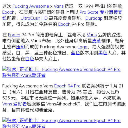
这次
Fucking Awesome
x
Vans
选取一双 1994 年推出的鞋款
Epoch
，在其复古感强烈的鞋身上用以
Pro Skate
专业
滑板
支
线
配置：
UltraCush HD
高强度缓震鞋垫、
Duracap
耐磨橡胶
加固，得以成为如今联名的
Epoch
94 Pro 鞋款。
在
Epoch
94 Pro 简洁的鞋身上，丝毫不见
Vans
品牌的踪迹，
唯有侧面缝入 Vans 布标，此外鞋身以高质量
皮革
制作，鞋身
上密布
压印
而成的 Fucking Awesome
Logo
，给人强烈的视觉
感受。白、黑、蓝三种配色推出，
蓝色
版本用到
黑色
大底，其
他皆坐落在
白色
华夫大底上。
Fucking Awesome x Vans
Epoch 94 Pro
联名系列将于 1 月 21
日（周六）开始在全球发售，售价为 75 美金，约合人民币
525 元，中国市场无缘这一系列。如果你想入手，不妨联系
Vans 爱好者
客服微信 VansAihaozheKF，我们正在内测代购服
务，目前体验代购费全免。