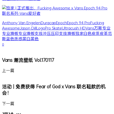
Anthony Van Engelen
Duracap
Epoch
Epoch 94 Pro
Fucking
Awesome
Jason Dill
Logo
Pro Skate
Ultracush HD
Vans
万斯
专业
专业滑板
专业滑板支线
冲压
压印
支线
滑板
独家
白色
皮质
皮革
范
斯
蓝色
质感
黑白
黑色
0
Vans 潮流壁纸 Vol.170117
上一篇
活动 | 免费获得 Fear of God x Vans 联名鞋款的机
会！
下一篇