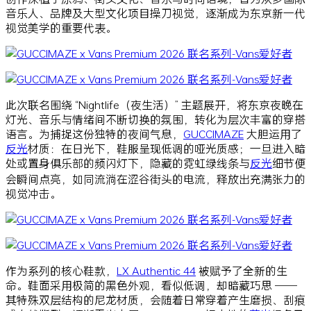
音乐人、品牌及大型文化项目操刀视觉，逐渐成为东京新一代
视觉美学的重要代表。
此次联名围绕 “Nightlife（夜生活）” 主题展开，将东京夜晚在
灯光、音乐与情绪间不断切换的氛围，转化为层次丰富的穿搭
语言。为捕捉这份独特的夜间气息，
GUCCIMAZE
大胆运用了
反光
材质：在日光下，鞋服呈现低调的哑光质感；一旦进入暗
处或置身俱乐部的频闪灯下，隐藏的霓虹绿线条与
反光
细节便
会瞬间点亮，如同流淌在涩谷街头的电流，释放出充满张力的
视觉冲击。
作为系列的核心鞋款，
LX Authentic 44
被赋予了全新的生
命。鞋面采用极简的黑色外观，看似低调，却暗藏巧思 ——
其特殊双层结构的尼龙材质，会随着日常穿着产生磨损、刮痕