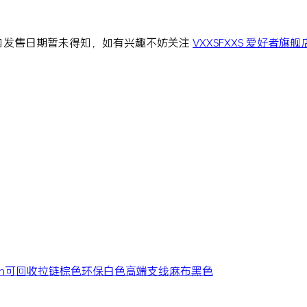
内发售日期暂未得知，如有兴趣不妨关注
VXXSFXXS 爱好者旗舰
h
可回收
拉链
棕色
环保
白色
高端支线
麻布
黑色