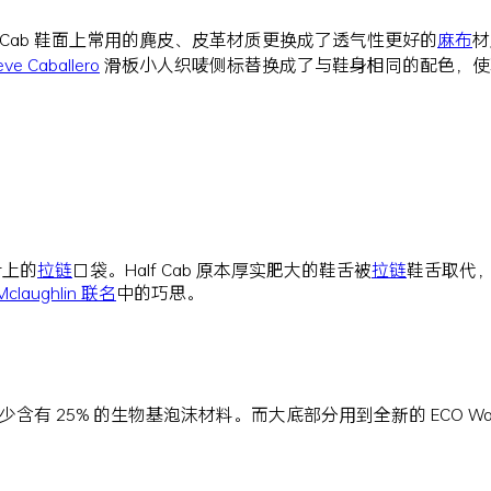
f Cab 鞋面上常用的麂皮、皮革材质更换成了透气性更好的
麻布
材
eve Caballero
滑板小人织唛侧标替换成了与鞋身相同的配色，使
舌上的
拉链
口袋。Half Cab 原本厚实肥大的鞋舌被
拉链
鞋舌取代，
 Mclaughlin 联名
中的巧思。
含有 25% 的生物基泡沫材料。而大底部分用到全新的 ECO 