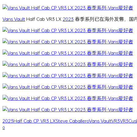
Vans Vault
Half Cab VR3 LX
2023
春季系列已在海外发售，国
2023
Half Cab CP VR3 LX
Steve Caballero
Vans Vault
VR3
VR3Cus
0