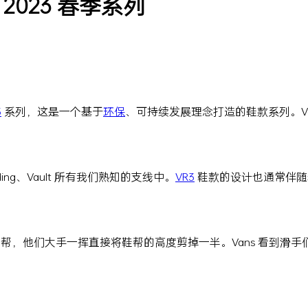
 LX 2023 春季系列
3
系列，这是一个基于
环保
、可持续发展理念打造的鞋款系列。Vans
arding、Vault 所有我们熟知的支线中。
VR3
鞋款的设计也通常伴随
ab 过高的鞋帮，他们大手一挥直接将鞋帮的高度剪掉一半。Vans 看到