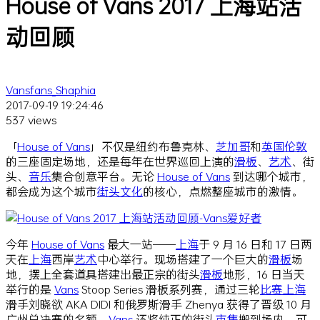
House of Vans 2017 上海站活
动回顾
Vansfans_Shaphia
2017-09-19 19:24:46
537 views
「
House of Vans
」不仅是纽约布鲁克林、
芝加哥
和
英国伦敦
的三座固定场地，还是每年在世界巡回上演的
滑板
、
艺术
、街
头、
音乐
集合创意平台。无论
House of Vans
到达哪个城市，
都会成为这个城市
街头文化
的核心，点燃整座城市的激情。
今年
House of Vans
最大一站——
上海
于 9 月 16 日和 17 日两
天在
上海
西岸
艺术
中心举行。现场搭建了一个巨大的
滑板
场
地，摆上全套道具搭建出最正宗的街头
滑板
地形，16 日当天
举行的是
Vans
Stoop Series 滑板系列赛，通过三轮
比赛
上海
滑手刘晓欲 AKA DIDI 和俄罗斯滑手 Zhenya 获得了晋级 10 月
广州总决赛的名额。
Vans
还将纯正的街头
市集
搬到场内，可