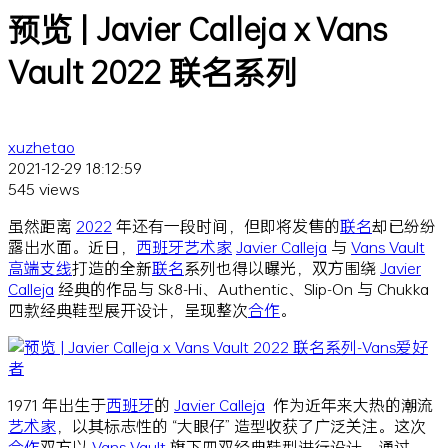
预览 | Javier Calleja x Vans
Vault 2022 联名系列
xuzhetao
2021-12-29 18:12:59
545 views
虽然距离
2022
年还有一段时间，但即将发售的
联名
却已纷纷
露出水面。近日，
西班牙
艺术家
Javier Calleja
与
Vans Vault
高端支线
打造的全新
联名
系列也得以曝光，双方围绕
Javier
Calleja
经典的作品与 Sk8-Hi、Authentic、Slip-On 与 Chukka
四款经典鞋型展开设计，呈现整次
合作
。
1971 年出生于
西班牙
的
Javier Calleja
作为近年来大热的潮流
艺术家
，以其标志性的 “大眼仔” 造型收获了广泛关注。这次
合作
双方以
Vans Vault
旗下四双经典鞋型进行设计，通过