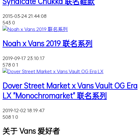
Syndicate Chukka 联名鞋款
2015-03-24 21:44:08
543
0
Noah x Vans 2019 联名系列
2019-09-17 23:10:17
578
0
1
Dover Street Market x Vans Vault OG Era
LX "Monochromarket" 联名系列
2019-12-02 18:19:47
508
1
0
关于 Vans 爱好者