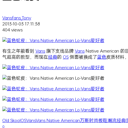
Vansfans_Tony
2013-10-03 17:11:38
404 views
有生之年能看到
Vans
旗下支线品牌
Vans
Native Amer
气超高的款型，而现在
经典
的
OS
侧面被换成了
蓝色
皮质材料
Old Skool
OS
Vans
Vans Native American
万斯
时尚
板鞋
潮流
经典
0