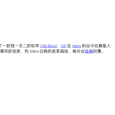
设计了一款独一无二的蛇年
Old Skool
，
OS
在
Vans
粉丝中也算是人
喜欢的丽质，和 Vans 白色的皮革曲线，绝对会
经典
到爆。