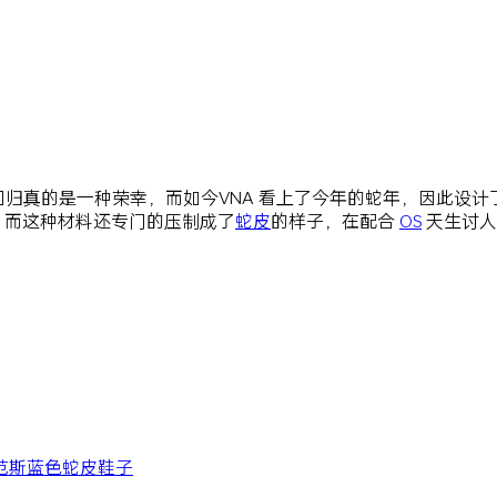
ican 的回归真的是一种荣幸，而如今VNA 看上了今年的蛇年，因此
，而这种材料还专门的压制成了
蛇皮
的样子，在配合
OS
天生讨人
范斯
蓝色
蛇皮
鞋子