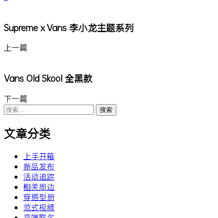
Supreme x Vans 李小龙主题系列
上一篇
Vans Old Skool 全黑款
下一篇
搜
索：
文章分类
上手开箱
新品发布
活动追踪
相关周边
穿搭型册
范式视频
高端联名