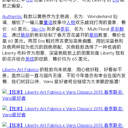
款之偏爱。
Authentic
鞋款以黄色作为主色调，名为：Wonderland 仙
境，描绘了一幅儿童
童话
故事中
人物
欢乐嬉戏打闹的景象，售
价：60 美元。
Slip-On
则多姿
多彩
，名为：Multi Floral
多彩
鲜
花
，通过
艳丽
的色彩绘制了春天百花盛开的
艳丽
胜景，售价也
是 60 美元。两双 Era 相对而言更加高贵典雅，用到深蓝色和
灰色两种较为低沉的颜色搭配，灰色鞋款选择了一种低调的
Liberty 布料作为图案，深蓝色鞋款上的图案则是 Liberty 独有
的花卉结合
条纹
的纹路，售价均为 65 美元。
Liberty Art Fabrics
的鞋款向来就是：用心做好鞋，好看却不
贵。虽然以前一直与国内无缘，不知今年是否有幸会在国内发
售，我们拭目以待，Vans 爱好者将会继续为大家跟踪报道！