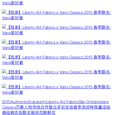
2015
Authentic
Era
Liberty
Liberty Art Fabrics
Slip-On
Vans
Vans
Classics
万斯
人物
传统
合作
复古
多彩
支线
春季
条纹
特殊
童话
经
典
经典支线
联名
艳丽
范斯
鲜花