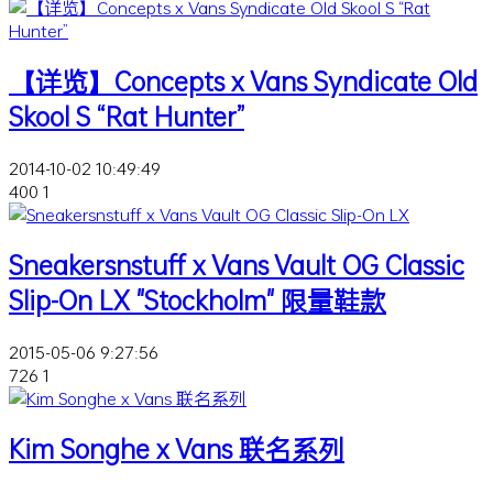
【详览】Concepts x Vans Syndicate Old
Skool S “Rat Hunter”
2014-10-02 10:49:49
400
1
Sneakersnstuff x Vans Vault OG Classic
Slip-On LX "Stockholm" 限量鞋款
2015-05-06 9:27:56
726
1
Kim Songhe x Vans 联名系列