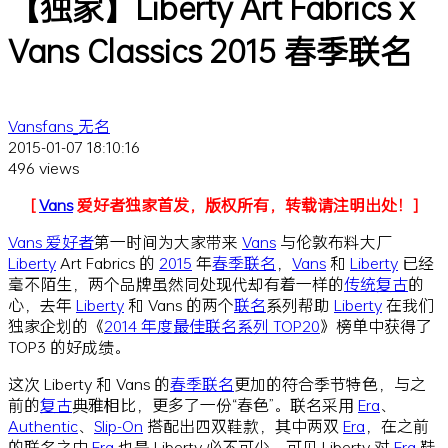
【独家】Liberty Art Fabrics x
Vans Classics 2015 春季联名
Vansfans_无名
2015-01-07 18:10:16
496 views
[
Vans
爱好者
独家
首发，版权所有，转载请注明出处！]
Vans 爱好者
第一时间为大家带来
Vans
与伦敦布料大厂
Liberty
Art Fabrics 的
2015
年
春季
联名
，
Vans
和
Liberty
已经
毫不陌生，两个品牌虽然同处现代却有着一样的
传统
复古
的
心，去年
Liberty
和 Vans 的两个
联名
系列帮助
Liberty
在我们
独家企划的《
2014 年度最佳联名系列 TOP20
》榜单中获得了
TOP3 的好成绩。
这次 Liberty 和 Vans 的
春季
联名
更加的符合季节特色，与之
前的
复古
典雅相比，更多了一份“春色”。联名采用
Era
、
Authentic
、
Slip-On
搭配出四双鞋款，其中两双
Era
，在之前
的联名之中
Era
也是 Liberty 必不可少，可见 Liberty 对
Era
鞋