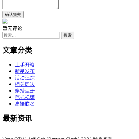
暂无评论
搜
索：
文章分类
上手开箱
新品发布
活动追踪
相关周边
穿搭型册
范式视频
高端联名
最新资讯
Vans OTW Half Cab "Pattern Clash" 2026 秋季系列