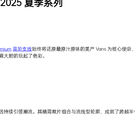
 44 2025 夏季系列
emium
高阶支线
始终将还原最原汁原味的美产 Vans 为核心使
竟大胆的玩起了色彩。
极简主义基因持续引领潮流。其精简裁片组合与流线型轮廓，成就了跨越