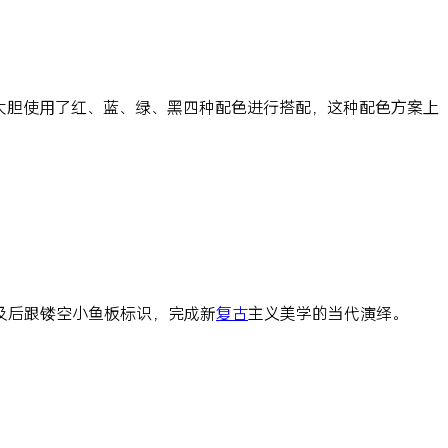
大胆使用了红、蓝、绿、黑四种配色进行搭配，这种配色方案上
及后跟镂空小鱼板标识，完成新
复古
主义美学的当代演绎。