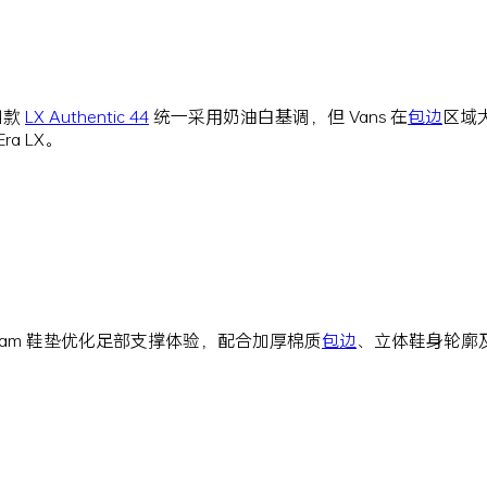
四款
LX Authentic 44
统一采用奶油白基调，但 Vans 在
包边
区域
ra LX。
a Foam 鞋垫优化足部支撑体验，配合加厚棉质
包边
、立体鞋身轮廓