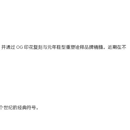
命，并通过 OG 印花复刻与元年鞋型重塑诠释品牌精髓。近期在不
半个世纪的经典符号。