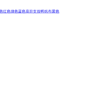
色
红色
绿色
蓝色
高阶支线
鸭帆布
黑色