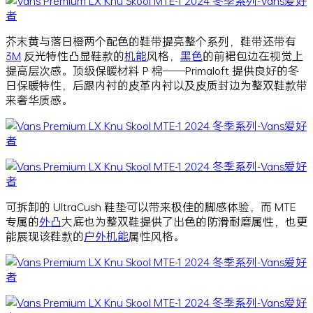
芥末黄与落日橙两个配色的鞋带提亮整个系列，鞋带还带有
3M
反光特性凸显鞋款的
机能
风格，
黑色
的前裙包边在视觉上
提高层次感。顶级保暖材料 P 棉——Primaloft 提供良好的冬
日保暖特性，后跟内衬的皮革内衬以及皮质封边为整双鞋款带
来奢华质感。
可拆卸的 UltraCush 鞋垫可以带来极佳的脚感体验，而 MTE
专属的
外凸
大底也为整双鞋提供了出色的防滑耐磨属性，也更
能展现该鞋款的
户外
机能
属性风格。