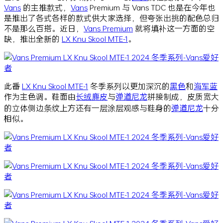
Vans
的主推款式，
Vans
Premium 与 Vans TDC 也是在今年也
是推出了各式各样的款式供大家选择，但夸张出挑的配色总归
不是那么百搭。近日，
Vans Premium
就将填补这一方面的空
缺，推出全新的
LX Knu Skool MTE-1
。
此番
LX Knu Skool MTE-1
冬季系列以更加深沉的
黑色
和
海军蓝
作为主色调。鞋面由
长绒麂皮
与
弹道尼龙
拼接制成，皮质宽大
的立体侧边条纹上方还有一层涂层观感与鞋身的
弹道尼龙
十分
相似。