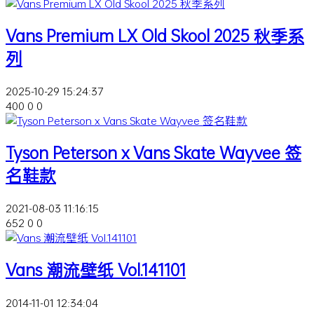
Vans Premium LX Old Skool 2025 秋季系
列
2025-10-29 15:24:37
400
0
0
Tyson Peterson x Vans Skate Wayvee 签
名鞋款
2021-08-03 11:16:15
652
0
0
Vans 潮流壁纸 Vol.141101
2014-11-01 12:34:04