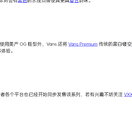
本则会有
黑色
的水线点缀使其更具
复古
韵味。
使用美产 OG 鞋型外，Vans 还将
Vans Premium
传统的黑白镂空
感体验。
者各个平台也已经开始同步发售该系列，若有兴趣不妨关注
VX