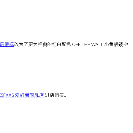
后跟标
改为了更为经典的红白配色 OFF THE WALL 小鱼板镂空
XSFXXS 爱好者旗舰店
进店购买。