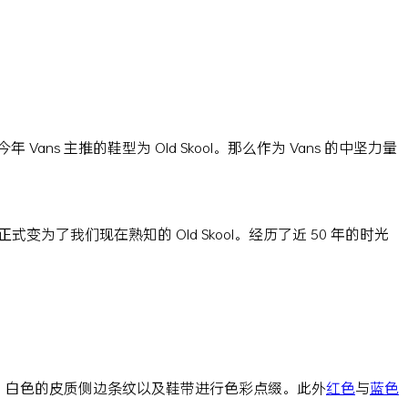
Vans 主推的鞋型为 Old Skool。那么作为 Vans 的中坚力量
6 正式变为了我们现在熟知的 Old Skool。经历了近 50 年的时光
，白色的皮质侧边条纹以及鞋带进行色彩点缀。此外
红色
与
蓝色