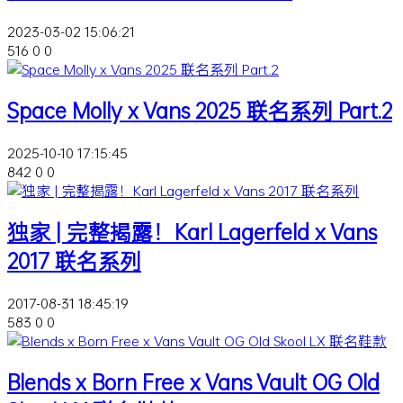
2023-03-02 15:06:21
516
0
0
Space Molly x Vans 2025 联名系列 Part.2
2025-10-10 17:15:45
842
0
0
独家 | 完整揭露！Karl Lagerfeld x Vans
2017 联名系列
2017-08-31 18:45:19
583
0
0
Blends x Born Free x Vans Vault OG Old