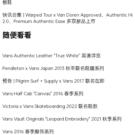
板鞋
快讯合集 | Warped Tour x Van Doren Approved、Authentic Hi
2.0、Premium Authentic Ease 多双新品上市
随便看看
Vans Authentic Leather "True White" 高清详览
Pendleton x Vans Japan 2013 秋冬联名鞋履系列
预告 | Pilgrim Surf + Supply x Vans 2017 联名在即
Vans Half Cab "Canvas" 2016 春季系列
Victoria x Vans Skateboarding 2022 联名鞋款
Vans Vault Originals "Leopard Embroidery" 2021 秋季系列
Vans 2016 春季服饰系列