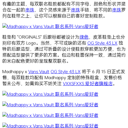
有趣的主题，每双联名鞋款都配有不同字母、颜色和形状并混
合在一起的
串珠
，这个灵感来源于
串珠
手链，将不同的
串珠
罗
列在鞋带之上，让你可以根据自己的喜好定制鞋款。
鞋垫和 "ORIGINALS" 后跟标都被设计为
绿色
，皮革鞋垫上也分
别印有双方 Logo。当然，不可或缺的还有
OG Style 43 LX
独
特的后跟造型，通过可折叠的设计使鞋款穿脱更加方便，也为
搭配造型提供了更多的方案。包边和鞋面保持一致，通过简约
的米白配色更好的呈现整双联名。
Madhappy x
Vans Vault
OG Style 43 LX
将于 6 月 15 日正式发
售，每双鞋款均配有 Madhappy 定制的特殊鞋盒，发售价格
暂未公布，如需购买不妨关注
VXXSFXXS 爱好者旗舰店
。