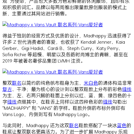
观” 为使命，产品也大多数为色彩鲜艳的休闲服饰，且印有乐
观积极的词汇。品牌以每两周推出限量款原创服装的模式上
新，主要通过其网站进行销售。
得益于独到的经营方式及优质的设计，Madhappy 迅速获得了
许多 Z 世代消费者的喜爱，也收获了 Kendall Jenner、Kaia
Gerber、Gigi Hadid、Cardi B、Steph Curry、Katy Perry、
Sofia Richie 等超模、明星以及各路时尚博主的青睐，甚至在
2019 年被著名奢侈品集团 LVMH 注资。
整双
联名
以简约的纯色帆布鞋身为主，
米白色
的通体构造非常
复古
、干净；最为核心的设计则以整双鞋款上分布的彩色
缝线
为主，左、右两只脚的鞋面上分别以红、蓝、黄、绿四色的十
字
缝线
点缀其中，在鞋舌上同样以这四种色彩的
缝线
勾勒出
"MADHAPPY" 和 "VANS" 的字样。鞋款外侧的布标外侧印有
Vans Logo，内侧则写有 Madhappy Logo。
与此同时，Madhappy 还为这双
联名
鞋款搭配了一块冰
蓝色
的
鞋底让整双联名更具活力。为了进一步扩展 Madhappy 乐观