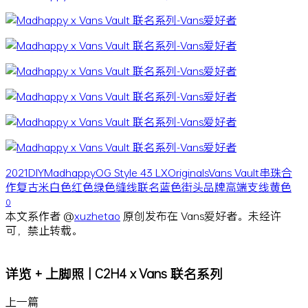
2021
DIY
Madhappy
OG Style 43 LX
Originals
Vans Vault
串珠
合
作
复古
米白色
红色
绿色
缝线
联名
蓝色
街头品牌
高端支线
黄色
0
本文系作者 @
xuzhetao
原创发布在 Vans爱好者。未经许
可，禁止转载。
详览 + 上脚照 | C2H4 x Vans 联名系列
上一篇