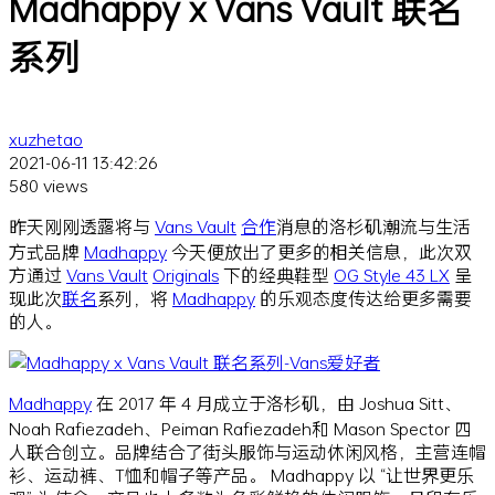
Madhappy x Vans Vault 联名
系列
xuzhetao
2021-06-11 13:42:26
580 views
昨天刚刚透露将与
Vans Vault
合作
消息的洛杉矶潮流与生活
方式品牌
Madhappy
今天便放出了更多的相关信息，此次双
方通过
Vans Vault
Originals
下的经典鞋型
OG Style 43 LX
呈
现此次
联名
系列，将
Madhappy
的乐观态度传达给更多需要
的人。
Madhappy
在 2017 年 4 月成立于洛杉矶，由 Joshua Sitt、
Noah Rafiezadeh、Peiman Rafiezadeh和 Mason Spector 四
人联合创立。品牌结合了街头服饰与运动休闲风格，主营连帽
衫、运动裤、T恤和帽子等产品。 Madhappy 以 “让世界更乐