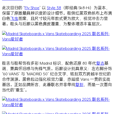
此次回归的 “
Fly Shoe
” 以
Style 38
（即经典 Sk8-Hi）为蓝本，
保留了原版最具辨识度的设计细节。鞋侧红黑双色帆布上布满
白色
飞虫
图案，且尺寸较元年款式更为放大，视觉冲击力显
著。鞋头与后跟以黑色麂皮覆盖，为整体增添丰富层次。
鞋舌与鞋帮饰有多彩 Madrid 标识，配色还原 80 年代
复古
基
调，兼具怀旧感与先锋气质。后跟设计别具意义：左右脚分饰
“60 VANS” 与 “MADRID 50” 纪念文字，铭刻双方跨越半世纪的
合作渊源。黑色包边强化视觉力量，亦延续 Vans 一贯的实战
基因。正如品牌所言，此番联名并非单纯
复刻
，而是一次面向
当代的“重生”。