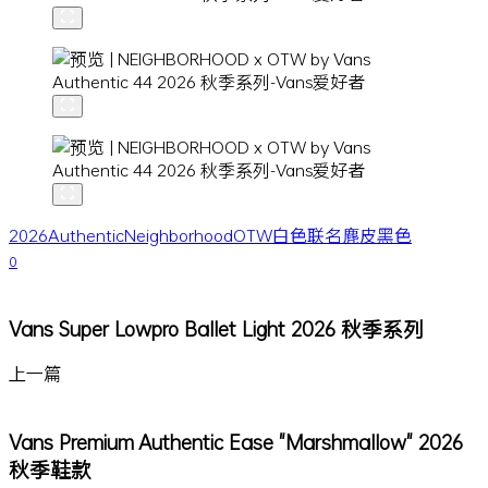
2026
Authentic
Neighborhood
OTW
白色
联名
麂皮
黑色
0
Vans Super Lowpro Ballet Light 2026 秋季系列
上一篇
Vans Premium Authentic Ease "Marshmallow" 2026
秋季鞋款