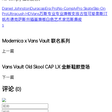
Daniel Johnston
Duracap
Era Pro
No-Comply
Pro Skate
Slip-On
Pro
Ultracush HD
Vans
万斯
专业
专业滑板支线
古怪
可爱
奥斯汀
帆布
德克萨斯州
插画
滑板
白色
艺术家
范斯
麂皮
5
Modernica x Vans Vault 联名系列
上一篇
Vans Vault Old Skool CAP LX 全新鞋款登场
下一篇
评论
(0)