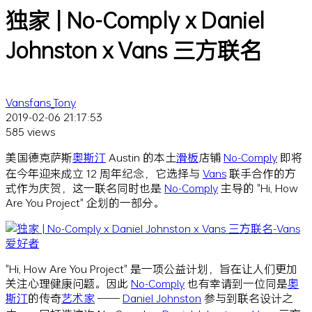
独家 | No-Comply x Daniel
Johnston x Vans 三方联名
Vansfans_Tony
2019-02-06 21:17:53
585 views
美国德克萨斯
奥斯汀
Austin 的本土
滑板
店铺
No-Comply
即将
在今年迎来成立 12 周年纪念，它选择与
Vans
联手合作的方
式作为庆贺，这一联名同时也是
No-Comply
主导的 "Hi, How
Are You Project" 企划的一部分。
"Hi, How Are You Project" 是一项公益计划，旨在让人们更加
关注心理健康问题。因此
No-Comply
也有幸请到一位同是
奥
斯汀
的传奇
艺术家
——
Daniel Johnston
参与到联名设计之