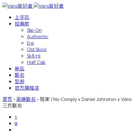
上手玩
经典款
Slip-On
Authentic
Era
Old Skool
Sk8-Hi
Half Cab
新品
联名
型册
官方旗舰店
首页
›
高端联名
›
独家 | No-Comply x Daniel Johnston x Vans
三方联名
5
0