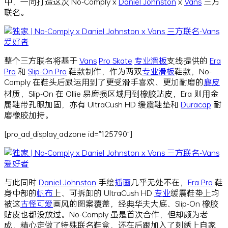
中，一同打造这次 No-Comply x
Daniel Johnston
x
Vans
三方
联名。
整个三方联名将基于
Vans
Pro Skate
专业
滑板
支线提供的
Era
Pro
和
Slip-On Pro
鞋款制作，作为两双
专业
滑板
鞋款，No-
Comply 在鞋头后跟运用到了更受滑手喜欢、更加耐磨的
麂皮
材质，Slip-On 在 Ollie 易磨损区域用到橡胶贴皮，Era 则用金
属鞋带孔眼加固，亦有 UltraCush HD 缓震鞋垫和
Duracap
耐
磨橡胶加持。
[pro_ad_display_adzone id="125790"]
与此同时
Daniel Johnston
手绘
插画
几乎无处不在，
Era Pro
鞋
身中部的
帆布
上、可拆卸的 UltraCush HD
专业
缓震鞋垫上均
被这
古怪
可爱
画风的图案覆盖，经典华夫大底、Slip-On 橡胶
贴皮也都没放过。No-Comply 虽是首次合作，但却颇为老
成，精心定做了特殊联名鞋盒，还在后跟加入了刺绣上自家