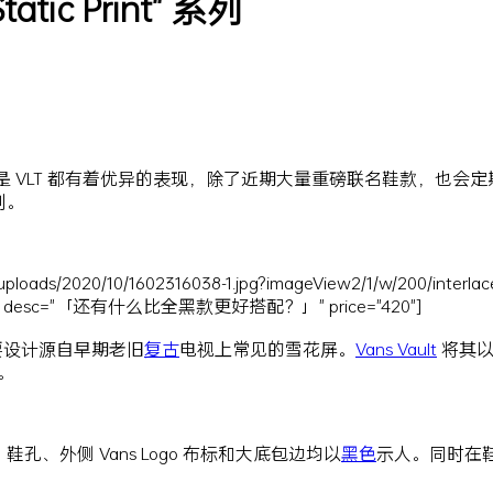
tatic Print" 系列
是 VLT 都有着优异的表现，除了近期大量重磅联名鞋款，也会
列。
uploads/2020/10/1602316038-1.jpg?imageView2/1/w/200/interlac
 desc="「还有什么比全黑款更好搭配？」" price="420"]
要设计源自早期老旧
复古
电视上常见的雪花屏。
Vans Vault
将其
款。
带、鞋孔、外侧 Vans Logo 布标和大底包边均以
黑色
示人。同时在