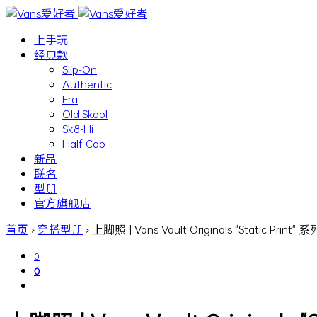
上手玩
经典款
Slip-On
Authentic
Era
Old Skool
Sk8-Hi
Half Cab
新品
联名
型册
官方旗舰店
首页
›
穿搭型册
›
上脚照 | Vans Vault Originals "Static Print" 系
0
0