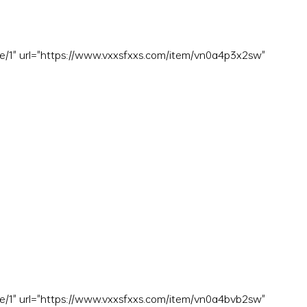
e/1" url="https://www.vxxsfxxs.com/item/vn0a4p3x2sw"
e/1" url="https://www.vxxsfxxs.com/item/vn0a4bvb2sw"