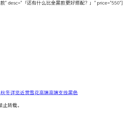
端鞋款" desc="「还有什么比全黑款更好搭配？」" price="550"]
墨
秋冬
详览
近赏
雪花
高端
高端支线
黑色
，禁止转载。