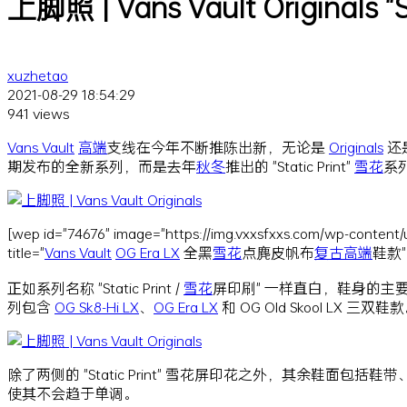
上脚照 | Vans Vault Originals "S
xuzhetao
2021-08-29 18:54:29
941 views
Vans Vault
高端
支线在今年不断推陈出新，无论是
Originals
还
期发布的全新系列，而是去年
秋冬
推出的 "Static Print"
雪花
系
[wep id="74676" image="https://img.vxxsfxxs.com/wp-content/
title="
Vans Vault
OG Era LX
全黑
雪花
点麂皮帆布
复古
高端
鞋款"
正如系列名称 "Static Print /
雪花
屏印刷" 一样直白，鞋身的主
列包含
OG Sk8-Hi LX
、
OG Era LX
和 OG Old Skool LX 三双鞋
除了两侧的 "Static Print" 雪花屏印花之外，其余鞋面包括鞋
使其不会趋于单调。