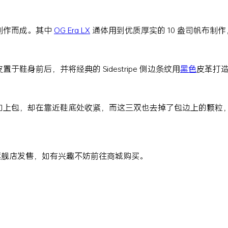
制作而成。其中
OG Era LX
通体用到优质厚实的 10 盎司帆布制
置于鞋身前后，并将经典的 Sidestripe 侧边条纹用
黑色
皮革打
加上包，却在靠近鞋底处收紧，而这三双也去掉了包边上的颗粒
XS 爱好者旗舰店发售，如有兴趣不妨前往商城购买。