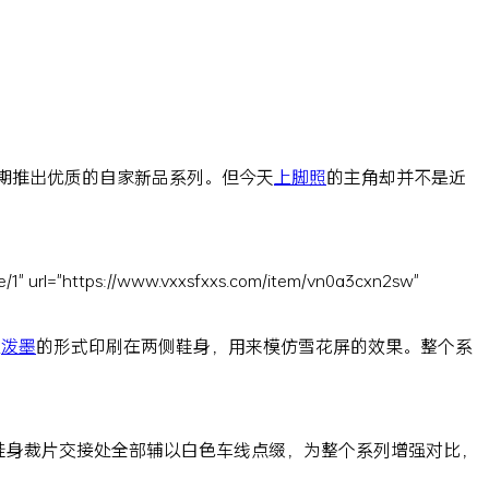
定期推出优质的自家新品系列。但今天
上脚照
的主角却并不是近
e/1" url="https://www.vxxsfxxs.com/item/vn0a3cxn2sw"
以
泼墨
的形式印刷在两侧鞋身，用来模仿雪花屏的效果。整个系
鞋身裁片交接处全部辅以白色车线点缀，为整个系列增强对比，