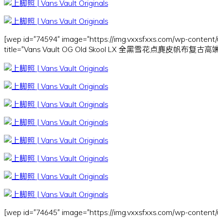
[wep id="74594" image="https://img.vxxsfxxs.com/wp-content/
title="Vans Vault OG Old Skool LX 全黑雪花点麂皮帆布
[wep id="74645" image="https://img.vxxsfxxs.com/wp-content/