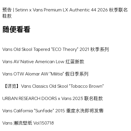
预告 | Setinn x Vans Premium LX Authentic 44 2026 秋季联名
鞋款
随便看看
Vans Old Skool Tapered "ECO Theory" 2021 秋季系列
Vans AV Native American Low 红蓝新款
Vans OTW Alomar AW "Militia" 假日季系列
【详览】Vans Classics Old Skool "Tobacco Brown"
URBAN RESEARCH DOORS x Vans 2023 联名鞋款
Vans California "Sunfade" 2015 重度水洗即将发售
Vans 潮流壁纸 Vol.150718