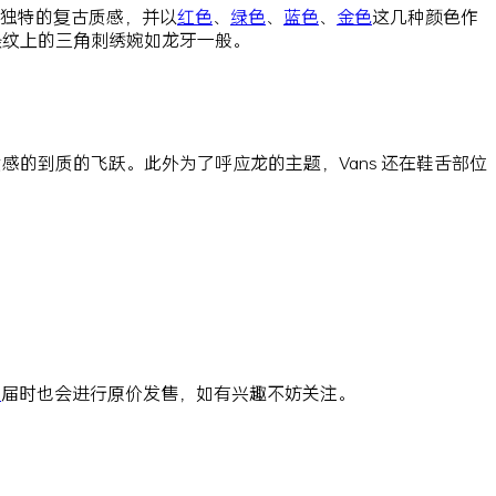
独特的复古质感，并以
红色
、
绿色
、
蓝色
、
金色
这几种颜色作
条纹上的三角刺绣婉如龙牙一般。
的到质的飞跃。此外为了呼应龙的主题，Vans 还在鞋舌部位
店
届时也会进行原价发售，如有兴趣不妨关注。