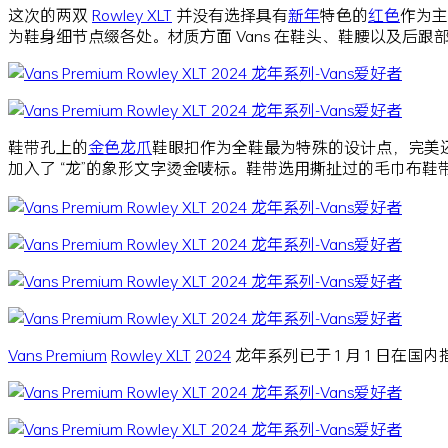
这次的两双
Rowley XLT
并没有选择具有
新年
特色的
红色
作为主
为鞋身细节点缀各处。材质方面 Vans 在鞋头、鞋腰以及后
鞋带孔上的
金色
龙爪
鞋眼扣作为全鞋最为特殊的设计点，完美还
加入了 “龙”的象形文字烫金唛标。鞋带选用撕扯过的毛巾布
Vans Premium
Rowley XLT
2024
龙年系列已于 1 月 1 日在