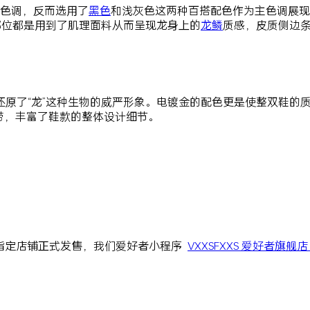
色调，反而选用了
黑色
和浅灰色这两种百搭配色作为主色调展现
跟部位都是用到了肌理面料从而呈现龙身上的
龙鳞
质感，皮质侧边
原了“龙”这种生物的威严形象。电镀金的配色更是使整双鞋的质感
鞋带，丰富了鞋款的整体设计细节。
国内指定店铺正式发售，我们爱好者小程序
VXXSFXXS 爱好者旗舰