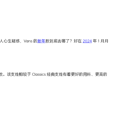
心生疑惑，Vans 的
新年
款到底去哪了？好在
2024
年 1 月月
该支线相较于 Classics 经典支线有着更好的用料、更高的