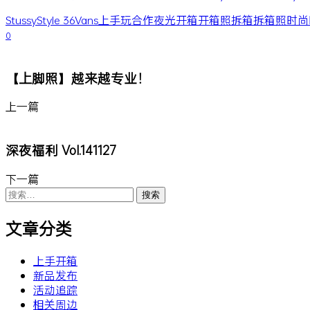
Stussy
Style 36
Vans
上手玩
合作
夜光
开箱
开箱照
拆箱
拆箱照
时尚
0
【上脚照】越来越专业！
上一篇
深夜福利 Vol.141127
下一篇
搜
索：
文章分类
上手开箱
新品发布
活动追踪
相关周边