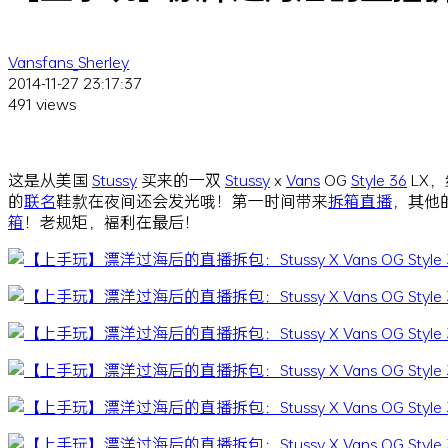
Vansfans_Sherley
2014-11-27 23:17:37
491 views
这是从美国
Stussy
买来的一双
Stussy
x
Vans
OG
Style 36
LX
的
联名
鞋款在夜间还会发光哦！第一时间带来
拆箱
直播
，其他的
箱
！老规矩，福利在最后！