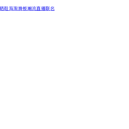
晒鞋
海淘
滑板
潮流
直播
联名