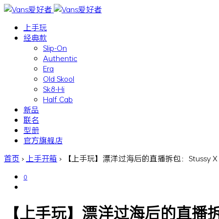
上手玩
经典款
Slip-On
Authentic
Era
Old Skool
Sk8-Hi
Half Cab
新品
联名
型册
官方旗舰店
首页
›
上手开箱
›
【上手玩】漂洋过海后的直播拆包：Stussy X Vans 
0
【上手玩】漂洋过海后的直播拆包：Stus