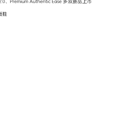
Hi 2.0、Premium Authentic Ease 多双新品上市
滑板鞋