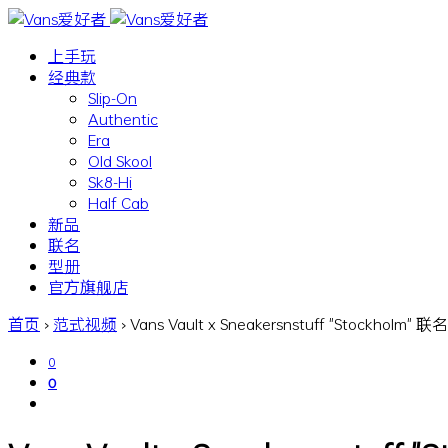
上手玩
经典款
Slip-On
Authentic
Era
Old Skool
Sk8-Hi
Half Cab
新品
联名
型册
官方旗舰店
首页
›
范式视频
›
Vans Vault x Sneakersnstuff "Stockhol
0
0