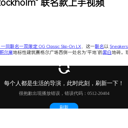
ff "Stockholm" 联名款上手视频
 一同联名一双限定 OG Classic Slip-On LX
，这一
联名
以
Sneakers
哥尔摩
地标性建筑赛格尔广场西侧一处名为“平地”的
黑白
地砖。现