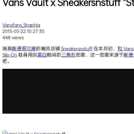
Vans Vault x Sneakersnstu
Vansfans_Shaphia
2015-05-22 10:27:35
448 views
瑞典
斯德哥尔摩
的潮流店铺
Sneakersnstuff
在本月初，
和 Vans
Slip-On
鞋身用到
黑白
相间的
三角形
图案，这一图案来源于
斯德
吧。