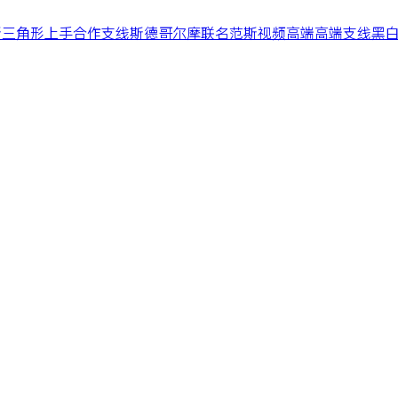
斯
三角形
上手
合作
支线
斯德哥尔摩
联名
范斯
视频
高端
高端支线
黑