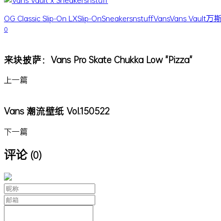
OG Classic Slip-On LX
Slip-On
Sneakersnstuff
Vans
Vans Vault
万
0
来块披萨：Vans Pro Skate Chukka Low "Pizza"
上一篇
Vans 潮流壁纸 Vol.150522
下一篇
评论
(0)