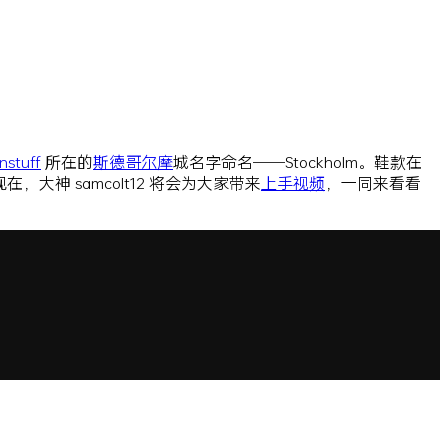
nstuff
所在的
斯德哥尔摩
城名字命名——Stockholm。鞋款在
在，大神 samcolt12 将会为大家带来
上手
视频
，一同来看看