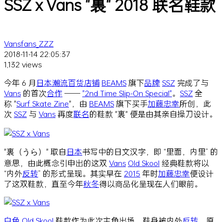
SSZ x Vans "裏" 2018 联名鞋款
Vansfans_ZZZ
2018-11-14 22:05:37
1,132 views
今年 6 月
日本
潮流百货
店铺
BEAMS
旗下
品牌
SSZ
完成了与
Vans
的首次
合作
——
"2nd Time Slip-On Special"
。
SSZ
全
称 "
Surf Skate Zine
"，由
BEAMS
旗下买手
加藤忠幸
所创，此
次
SSZ
与
Vans
再度
联名
的鞋款 "裏" 便是由其亲自操刀设计。
"裏（うら）" 取自
日本
书写中的日文汉字，即 “里面，内里” 的
意思，由此概念引申出的这双
Vans
Old Skool
经典鞋款将以
“内外
反转
” 的形式呈现。其实早在
2015
年时
加藤忠幸
便设计
了这双鞋款，直至今年
秋冬
得以商品化呈现在人们眼前。
白色
Old Skool
鞋款作为此次主角出场，鞋身被内外
反转
，原