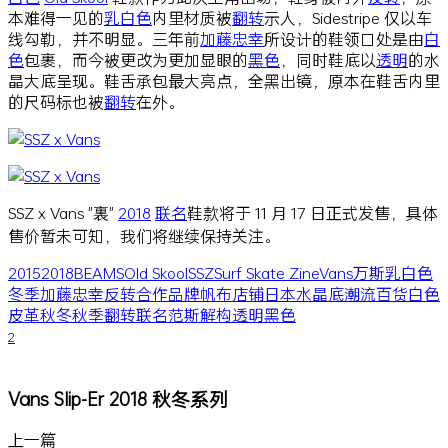
本难得一见的
乳白色
内里材质被
翻转
示人，Sidestripe 仅以车
线勾勒，并不明显。三年前
加藤忠幸
所设计的鞋领口处是由
白
色
包裹，而今被更改为更加显眼的
黑色
，同时鞋底以
透明
的水
晶大底呈现。鞋舌承包最大亮点，全黑出镜，原本在鞋舌内里
的尺码标也被
翻转
在外。
SSZ x Vans "裏"
2018
联名
鞋款将于 11 月 17 日正式发售，具体
售价暂未可知，我们将继续保持关注。
2015
2018
BEAMS
Old Skool
SSZ
Surf Skate Zine
Vans
万斯
乳白色
冬季
加藤忠幸
反转
合作
品牌
帆布
店铺
日本
水晶底
潮流百货
白色
皮革
秋冬
秋季
翻转
联名
范斯
解构
透明
黑色
2
Vans Slip-Er 2018 秋冬系列
上一篇