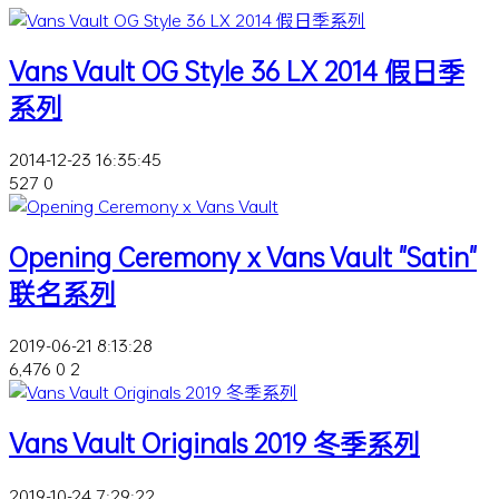
Vans Vault OG Style 36 LX 2014 假日季
系列
2014-12-23 16:35:45
527
0
Opening Ceremony x Vans Vault "Satin"
联名系列
2019-06-21 8:13:28
6,476
0
2
Vans Vault Originals 2019 冬季系列
2019-10-24 7:29:22