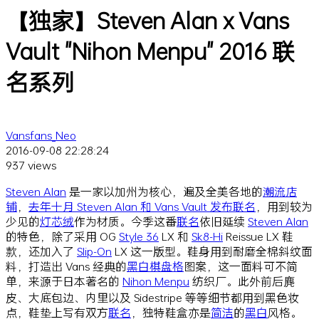
【独家】Steven Alan x Vans
Vault "Nihon Menpu" 2016 联
名系列
Vansfans_Neo
2016-09-08 22:28:24
937 views
Steven Alan
是一家以加州为核心，遍及全美各地的
潮流
店
铺
，
去年十月 Steven Alan 和 Vans Vault 发布联名
，用到较为
少见的
灯芯绒
作为材质。今季这番
联名
依旧延续
Steven Alan
的特色，除了采用 OG
Style 36
LX 和
Sk8-Hi
Reissue LX 鞋
款，还加入了
Slip-On
LX 这一版型。鞋身用到耐磨全棉斜纹面
料，打造出 Vans 经典的
黑白
棋盘格
图案，这一面料可不简
单，来源于日本著名的
Nihon Menpu
纺织厂。此外前后麂
皮、大底包边、内里以及 Sidestripe 等等细节都用到黑色妆
点，鞋垫上写有双方
联名
，独特鞋盒亦是
简洁
的
黑白
风格。