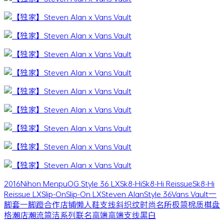
2016
Nihon Menpu
OG Style 36 LX
Sk8-Hi
Sk8-Hi Reissue
Sk8-Hi
Reissue LX
Slip-On
Slip-On LX
Steven Alan
Style 36
Vans Vault
一
脚套
一脚蹬
合作
店铺
懒人鞋
支线
斜织纹
时尚名所
极简
棉质
棋盘
格
潮店
潮流
简洁
系列
联名
高端
高端支线
黑白