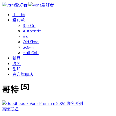
上手玩
经典款
Slip-On
Authentic
Era
Old Skool
Sk8-Hi
Half Cab
新品
联名
型册
官方旗舰店
[5]
哥特
高端联名