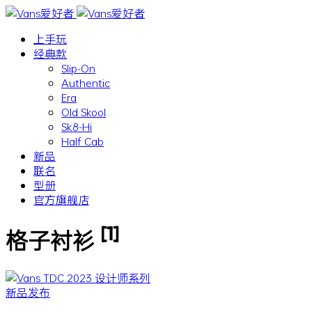
上手玩
经典款
Slip-On
Authentic
Era
Old Skool
Sk8-Hi
Half Cab
新品
联名
型册
官方旗舰店
[1]
格子衬衫
新品发布