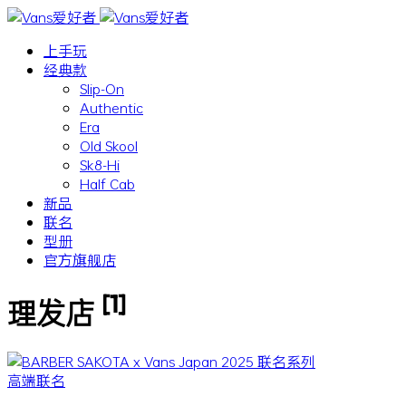
上手玩
经典款
Slip-On
Authentic
Era
Old Skool
Sk8-Hi
Half Cab
新品
联名
型册
官方旗舰店
[1]
理发店
高端联名