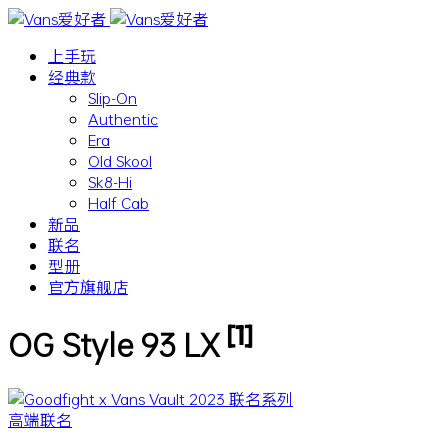
上手玩
经典款
Slip-On
Authentic
Era
Old Skool
Sk8-Hi
Half Cab
新品
联名
型册
官方旗舰店
[1]
OG Style 93 LX
高端联名