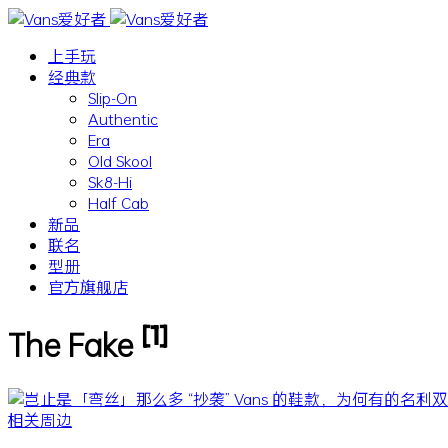
上手玩
经典款
Slip-On
Authentic
Era
Old Skool
Sk8-Hi
Half Cab
新品
联名
型册
官方旗舰店
[1]
The Fake
相关周边