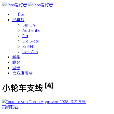
上手玩
经典款
Slip-On
Authentic
Era
Old Skool
Sk8-Hi
Half Cab
新品
联名
型册
官方旗舰店
[4]
小轮车支线
高端联名