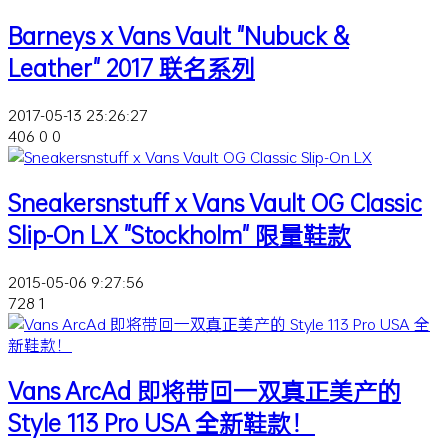
Barneys x Vans Vault "Nubuck &
Leather" 2017 联名系列
2017-05-13 23:26:27
406
0
0
Sneakersnstuff x Vans Vault OG Classic
Slip-On LX "Stockholm" 限量鞋款
2015-05-06 9:27:56
728
1
Vans ArcAd 即将带回一双真正美产的
Style 113 Pro USA 全新鞋款！