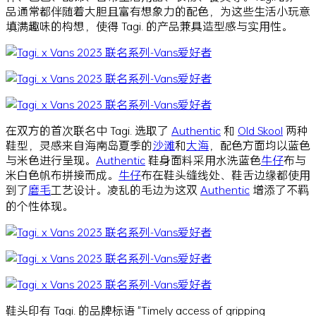
品通常都伴随着大胆且富有想象力的配色，为这些生活小玩意
填满趣味的构想，使得 Tagi. 的产品兼具造型感与实用性。
在双方的首次联名中 Tagi. 选取了
Authentic
和
Old Skool
两种
鞋型，灵感来自海南岛夏季的
沙滩
和
大海
，配色方面均以蓝色
与米色进行呈现。
Authentic
鞋身面料采用水洗蓝色
牛仔
布与
米白色帆布拼接而成。
牛仔
布在鞋头缝线处、鞋舌边缘都使用
到了
磨毛
工艺设计。凌乱的毛边为这双
Authentic
增添了不羁
的个性体现。
鞋头印有 Tagi. 的品牌标语 "Timely access of gripping