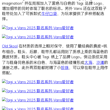
imagination" 并在周围加入了黑色与白色的 Tagi. 品牌 Logo，
增加细节的同时体现了联名的标志。另外 Vans 还在这双鞋子
鞋带处加入了可拆卸式
牛仔
口袋
，为玩家提供了多种搭配选
择。
Old Skool
在材质的选择上相对保守，使用了最经典的麂皮+帆
布组合。鞋头、后跟、鞋带孔都运用到了质感上乘的海蓝色的
麂皮材质。鞋头中心被 Tagi. 绣上了品牌 Logo。侧边条纹采用
了与鞋身同色系的米白色，与海蓝色的碰撞形成
大海
、
沙滩
的
清新之感。此外两双鞋都附赠了小
珍珠
，可以穿在鞋带上用作
搭配。