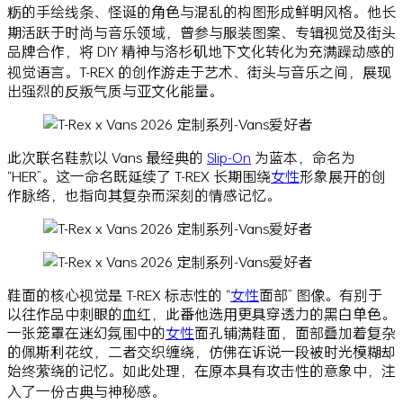
粝的手绘线条、怪诞的角色与混乱的构图形成鲜明风格。他长
期活跃于时尚与音乐领域，曾参与服装图案、专辑视觉及街头
品牌合作，将 DIY 精神与洛杉矶地下文化转化为充满躁动感的
视觉语言。T-REX 的创作游走于艺术、街头与音乐之间，展现
出强烈的反叛气质与亚文化能量。
此次联名鞋款以 Vans 最经典的
Slip-On
为蓝本，命名为
“HER”。这一命名既延续了 T-REX 长期围绕
女性
形象展开的创
作脉络，也指向其复杂而深刻的情感记忆。
鞋面的核心视觉是 T-REX 标志性的 “
女性
面部” 图像。有别于
以往作品中刺眼的血红，此番他选用更具穿透力的黑白单色。
一张笼罩在迷幻氛围中的
女性
面孔铺满鞋面，面部叠加着复杂
的佩斯利花纹，二者交织缠绕，仿佛在诉说一段被时光模糊却
始终萦绕的记忆。如此处理，在原本具有攻击性的意象中，注
入了一份古典与神秘感。