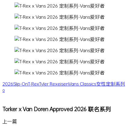
2026
Slip-On
T-Rex
Tyler Rexeisen
Vans Classics
女性
定制系列
0
Torker x Van Doren Approved 2026 联名系列
上一篇