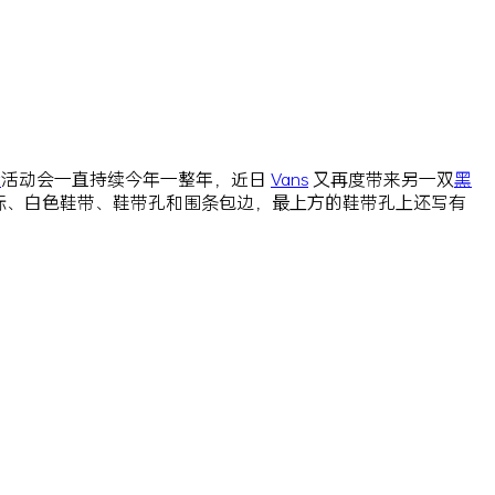
念
活动会一直持续今年一整年，近日
Vans
又再度带来另一双
黑
标、白色鞋带、鞋带孔和围条包边，最上方的鞋带孔上还写有