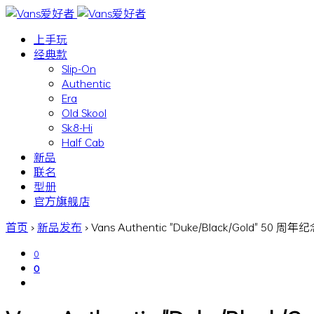
上手玩
经典款
Slip-On
Authentic
Era
Old Skool
Sk8-Hi
Half Cab
新品
联名
型册
官方旗舰店
首页
›
新品发布
›
Vans Authentic "Duke/Black/Gold" 50 周
0
0