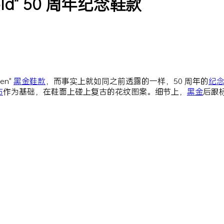
k/Gold" 50 周年纪念鞋款
den"
黑金
鞋款
，而事实上就如同之前透露的一样，50 周年的
纪
布
作为基础，在鞋面上碰上复古的花纹图案。细节上，
黑金
后跟