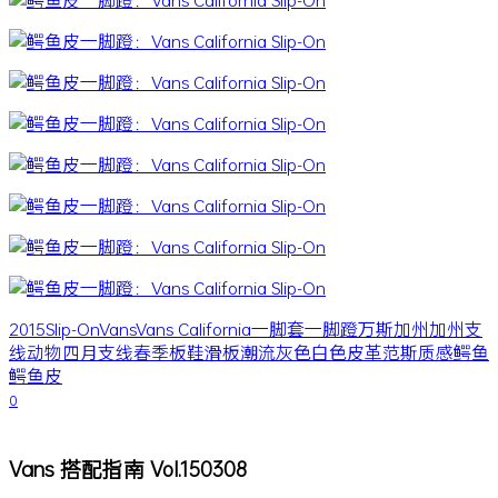
2015
Slip-On
Vans
Vans California
一脚套
一脚蹬
万斯
加州
加州支
线
动物
四月
支线
春季
板鞋
滑板
潮流
灰色
白色
皮革
范斯
质感
鳄鱼
鳄鱼皮
0
Vans 搭配指南 Vol.150308