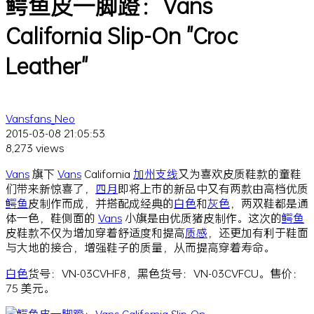
鳄鱼皮一脚蹬：Vans
California Slip-On "Croc
Leather"
Vansfans_Neo
2015-03-08 21:05:53
8,273 views
Vans
旗下
Vans
California
加州
支线
又为喜欢皮质鞋款的童鞋
们带来新惊喜了，
四月
即将上市的新品中又有两款由高档优质
鳄鱼
皮制作而成，并搭配成经典的
白色
和
灰色
，两双鞋都是通
体一色，鞋侧面的
Vans
小旗是由优质猪皮制作。这次的
鳄鱼
皮鞋款不仅为增加穿着舒适度和提高
质感
，还更加有利于鞋面
与大地的接合，增强鞋子的质量，从而提高穿着寿命。
白色
货号：VN-03CVHF8，黑色货号：VN-03CVFCU。售价：
75 美元。