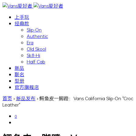
上手玩
经典款
Slip-On
Authentic
Era
Old Skool
Sk8-Hi
Half Cab
新品
联名
型册
官方旗舰店
首页
›
新品发布
›
鳄鱼皮一脚蹬：Vans California Slip-On "Croc
Leather"
0