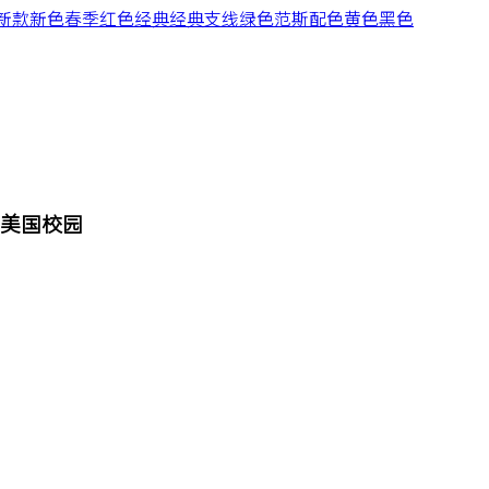
新款
新色
春季
红色
经典
经典支线
绿色
范斯
配色
黄色
黑色
纯正美国校园