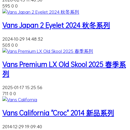
595
0
0
Vans Japan 2 Eyelet 2024 秋冬系列
2024-10-29 14:48:32
503
0
0
Vans Premium LX Old Skool 2025 春季系
列
2025-01-17 15:25:56
711
0
0
Vans California "Croc" 2014 新品系列
2014-12-29 19:09:40