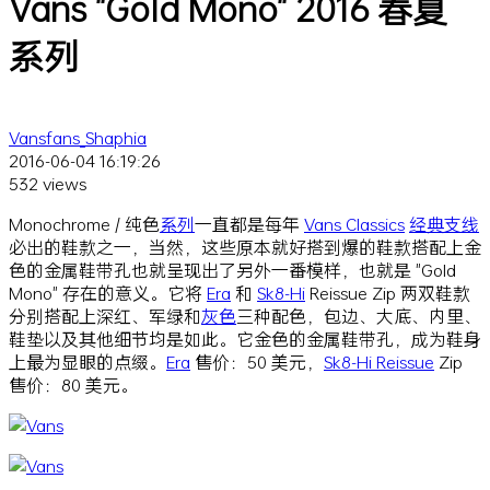
Vans "Gold Mono" 2016 春夏
系列
Vansfans_Shaphia
2016-06-04 16:19:26
532 views
Monochrome / 纯色
系列
一直都是每年
Vans Classics
经典
支线
必出的鞋款之一，当然，这些原本就好搭到爆的鞋款搭配上金
色的金属鞋带孔也就呈现出了另外一番模样，也就是 "Gold
Mono" 存在的意义。它将
Era
和
Sk8-Hi
Reissue Zip 两双鞋款
分别搭配上深红、军绿和
灰色
三种配色，包边、大底、内里、
鞋垫以及其他细节均是如此。它金色的金属鞋带孔，成为鞋身
上最为显眼的点缀。
Era
售价：50 美元，
Sk8-Hi Reissue
Zip
售价：80 美元。