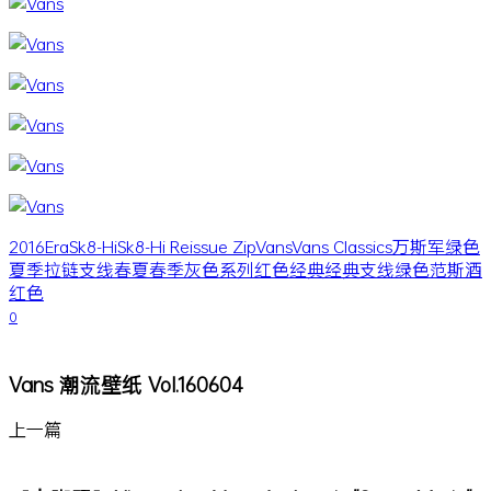
2016
Era
Sk8-Hi
Sk8-Hi Reissue Zip
Vans
Vans Classics
万斯
军绿色
夏季
拉链
支线
春夏
春季
灰色
系列
红色
经典
经典支线
绿色
范斯
酒
红色
0
Vans 潮流壁纸 Vol.160604
上一篇