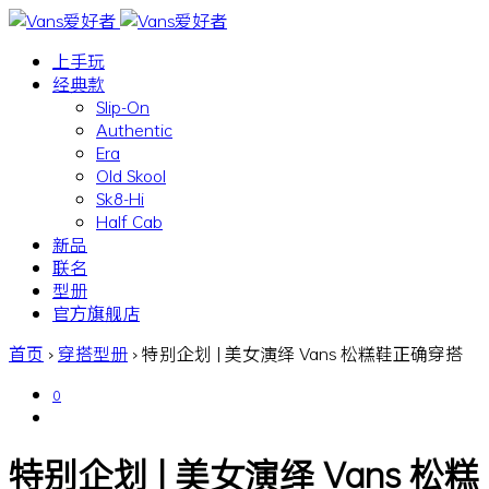
上手玩
经典款
Slip-On
Authentic
Era
Old Skool
Sk8-Hi
Half Cab
新品
联名
型册
官方旗舰店
首页
›
穿搭型册
›
特别企划 | 美女演绎 Vans 松糕鞋正确穿搭
0
特别企划 | 美女演绎 Vans 松糕