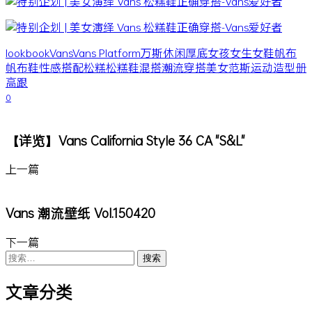
lookbook
Vans
Vans Platform
万斯
休闲
厚底
女孩
女生
女鞋
帆布
帆布鞋
性感
搭配
松糕
松糕鞋
混搭
潮流
穿搭
美女
范斯
运动
造型册
高跟
0
【详览】Vans California Style 36 CA "S&L"
上一篇
Vans 潮流壁纸 Vol.150420
下一篇
搜
索：
文章分类