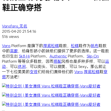
鞋正确穿搭
Vansfans_无名
2015-04-20 21:54:16
516 views
Vans
Platform 是旗下的
厚底
松糕
鞋款，
松糕
鞋作为
帆布
鞋款
中的
高跟
，给身形娇小的妹纸们提供了更多的选择。这一鞋款
也衍生出
Sk8-Hi
Platform、
Authentic
Platform、
Slip-On
Platform 等等众多鞋款，因而
搭配
风格也是多种多样，可以
运
动
、可以
休闲
、可以街头、可以甜美、可以 Sexy。那么就让
一下七位美美的
女孩
们给我们演绎他们的
Vans
厚底
松糕
鞋
穿
搭
方法吧！