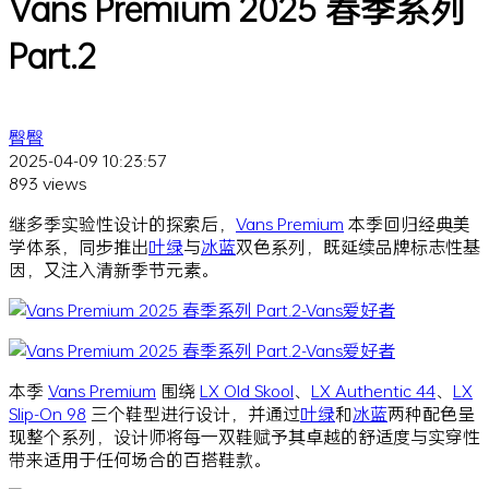
Vans Premium 2025 春季系列
Part.2
臀臀
2025-04-09 10:23:57
893 views
继多季实验性设计的探索后，
Vans Premium
本季回归经典美
学体系，同步推出
叶绿
与
冰蓝
双色系列，既延续品牌标志性基
因，又注入清新季节元素。
本季
Vans Premium
围绕
LX Old Skool
、
LX Authentic 44
、
LX
Slip-On 98
三个鞋型进行设计，并通过
叶绿
和
冰蓝
两种配色呈
现整个系列，设计师将每一双鞋赋予其卓越的舒适度与实穿性
带来适用于任何场合的百搭鞋款。