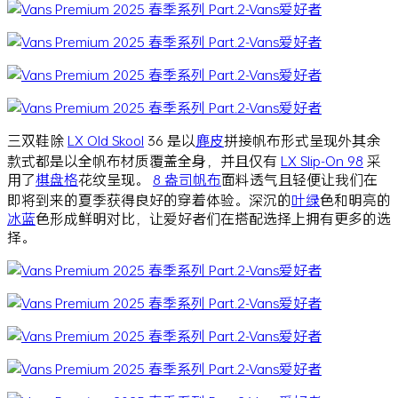
三双鞋除
LX Old Skool
36 是以
麂皮
拼接帆布形式呈现外其余
款式都是以全帆布材质覆盖全身，并且仅有
LX Slip-On 98
采
用了
棋盘格
花纹呈现。
8 盎司帆布
面料透气且轻便让我们在
即将到来的夏季获得良好的穿着体验。深沉的
叶绿
色和明亮的
冰蓝
色形成鲜明对比，让爱好者们在搭配选择上拥有更多的选
择。