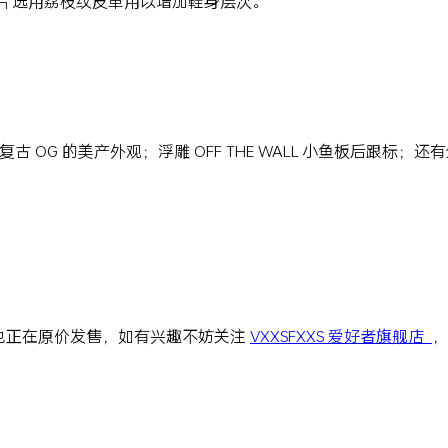
圆皮革贴片选用荔枝纹皮革用以增加鞋身层次。
OG 的美产外观；浮雕 OFF THE WALL 小鱼板后跟标；还有全
也正在原价发售，如有兴趣不妨关注
VXXSFXXS 爱好者旗舰店
，