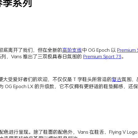
4 春季系列
X 已经彻底离开了我们，但在全新的
高阶支线
中 OG Epoch 以
Premium 
列，Vans 推出了三双极具春日氛围的
Premium Sport 73
。
问世便大受爱好者们的欢迎，不仅仅是 T 字鞋头所营造的
复古
氛围，品
为 OG Epoch LX 的升级款，它不仅拥有更舒适的鞋垫脚感，还
配色进行呈现。除了鞋面的配色外，Vans 在鞋舌、Flying V