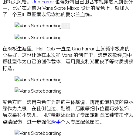
的街头风格。
Una Farrar
也偏好将自己的艺术视角融入到设计
中，比如在之前为 Vans Skate Mixxa 设计的配色上，就加入
了一个三叶草图案以纪念她的爱尔兰血统。
在滑板生涯里，Half Cab 一直是 Una Farrar 上脚频率极高的
心头好，这也让她在本次和 Vans 的创作里，选定这款经典中
帮鞋型作为自己的创作载体，运用麂皮和光面皮革等材质拼接
打造。
配色方面，选用白色作为鞋的主体基调，再用低饱和度的森林
绿作为点缀，在鞋侧包边、鞋领、后跟等细节位置巧妙装饰，
层次柔和不突兀。同时鞋款还配备了专属定制金属鞋带扣作为
点睛配饰，进一步强化
滑手
个人专属配色属性。