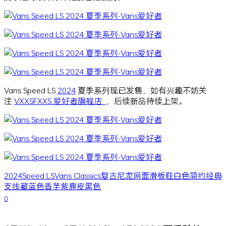
Vans Speed LS
2024
夏季系列现已发售，如有兴趣不妨关
注
VXXSFXXS 爱好者旗舰店
，后续新品持续上架。
2024
Speed LS
Vans Classics
复古
尼龙网面
滑板鞋
白色
简约
经典
支线
藏蓝色
香芋紫
麂皮
黑色
0