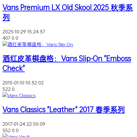
Vans Premium LX Old Skool 2025 秋季系
列
2025-10-29 15:24:37
407
0
0
酒红皮革棋盘格：Vans Slip-On "Emboss
Check"
2015-01-10 10:32:02
522
0
Vans Classics "Leather" 2017 春季系列
2017-01-24 22:50:09
552
0
0