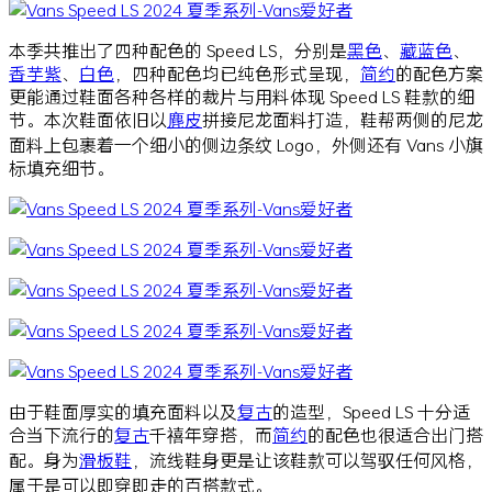
本季共推出了四种配色的 Speed LS，分别是
黑色
、
藏蓝色
、
香芋紫
、
白色
，四种配色均已纯色形式呈现，
简约
的配色方案
更能通过鞋面各种各样的裁片与用料体现 Speed LS 鞋款的细
节。本次鞋面依旧以
麂皮
拼接尼龙面料打造，鞋帮两侧的尼龙
面料上包裹着一个细小的侧边条纹 Logo，外侧还有 Vans 小旗
标填充细节。
由于鞋面厚实的填充面料以及
复古
的造型，Speed LS 十分适
合当下流行的
复古
千禧年穿搭，而
简约
的配色也很适合出门搭
配。身为
滑板鞋
，流线鞋身更是让该鞋款可以驾驭任何风格，
属于是可以即穿即走的百搭款式。