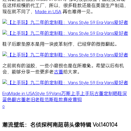
在这样规模的代工厂，所以，很多鞋款还是在美国生产制造，
现在就不同了，
Made in USA
再也难得一见。
鞋子后跟垫原本是用一块皮革制作，已经穿的微微翻起。
之前就有的溢胶，一些小磨损也是在所难免。希望以后有机
会，能够分享一些更多老
古董
给大家。
Era
Made in USA
Style 59
Vans
万斯
上手
上手玩
古董
定制
晒鞋
深
蓝色
翻古董
老旧
老鞋
范斯
鞋款
麂皮
黄铜
0
潮流壁纸：名侦探柯南超萌头像特辑 Vol.140104