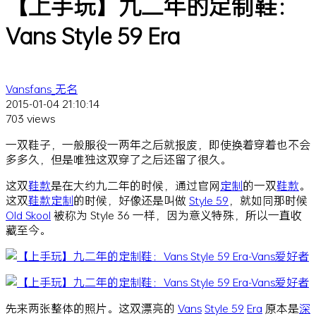
【上手玩】九二年的定制鞋：
Vans Style 59 Era
Vansfans_无名
2015-01-04 21:10:14
703 views
一双鞋子，一般服役一两年之后就报废，即使换着穿着也不会
多多久，但是唯独这双穿了之后还留了很久。
这双
鞋款
是在大约九二年的时候，通过官网
定制
的一双
鞋款
。
这双
鞋款
定制
的时候，好像还是叫做
Style 59
，就如同那时候
Old Skool
被称为 Style 36 一样，因为意义特殊，所以一直收
藏至今。
先来两张整体的照片。这双漂亮的
Vans
Style 59
Era
原本是
深