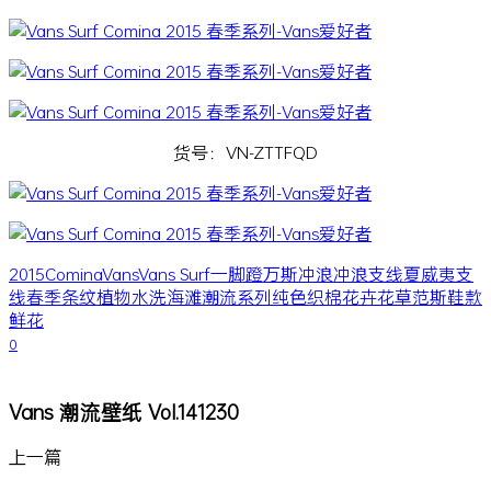
货号：VN-ZTTFQD
2015
Comina
Vans
Vans Surf
一脚蹬
万斯
冲浪
冲浪支线
夏威夷
支
线
春季
条纹
植物
水洗
海滩
潮流
系列
纯色
织棉
花卉
花草
范斯
鞋款
鲜花
0
Vans 潮流壁纸 Vol.141230
上一篇