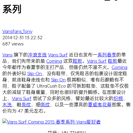
系列
Vansfans_Tony
2014-12-31 13:22:32
687 views
Vans
旗下的
冲浪
支线
Vans Surf
近日也发布一
系列
春季
的单
品，我们先带来的是
Comina
这双
鞋款
。
Vans Surf
鞋款
最近
今年都作为春夏季的主打产品，但是仍然不温不火。
Comina
的外表好似
Slip-On
，没有鞋带，仅凭鞋舌的包裹设计固定鞋
身，就连鞋身走线也和
Slip-On
极其相似，唯有后跟略有不
同，鞋子配备了 UltraCush Eco 的可拆卸鞋垫，这鞋垫不仅极
大的减轻了鞋身重量，同时也很好的提升脚感。在图案设计
上，
Vans Surf
尝试了众多的风格，譬如最近比较火的
织棉
、
水洗
、粗
条纹
、细
条纹
、以及一些漂亮的
夏威夷
花草
图案。售
价均为 47 美元左右。
货号：VN-ZTHFFV