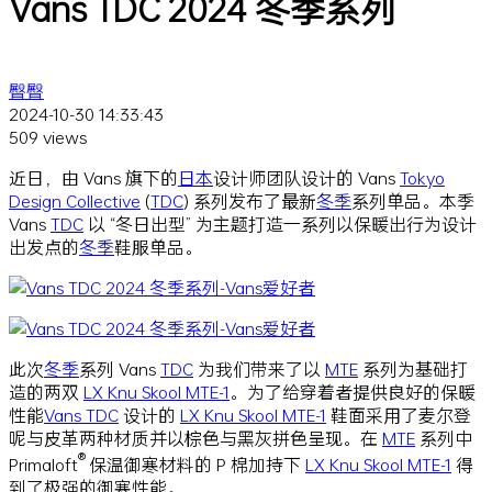
Vans TDC 2024 冬季系列
臀臀
2024-10-30 14:33:43
509 views
近日，由 Vans 旗下的
日本
设计师团队设计的 Vans
Tokyo
Design Collective
(
TDC
) 系列发布了最新
冬季
系列单品。本季
Vans
TDC
以 “冬日出型” 为主题打造一系列以保暖出行为设计
出发点的
冬季
鞋服单品。
此次
冬季
系列 Vans
TDC
为我们带来了以
MTE
系列为基础打
造的两双
LX Knu Skool MTE-1
。为了给穿着者提供良好的保暖
性能
Vans TDC
设计的
LX Knu Skool MTE-1
鞋面采用了麦尔登
呢与皮革两种材质并以棕色与黑灰拼色呈现。在
MTE
系列中
®
Primaloft
保温御寒材料的 P 棉加持下
LX Knu Skool MTE-1
得
到了极强的御寒性能。