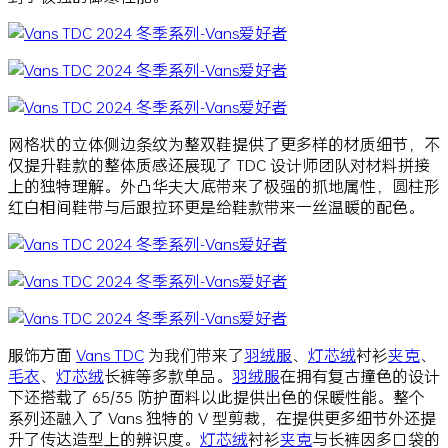
网格状的立体侧边条纹为整双鞋提供了更多样的材质细节，不
仅提升鞋款的整体质感还展现了 TDC 设计师团队对材料拼接
上的独特理解。外凸华夫大底带来了极强的抓地属性，圆柱形
红白相间鞋带与后跟拉环更是给鞋款带来一丝温暖的配色。
服饰方面
Vans TDC
为我们带来了
羽绒服
、
灯芯绒
衬衫
夹克
、
毛衣
、
灯芯绒
长裤等多款单品。
羽绒服
在拥有复古撞色的设计
下还搭载了 65/35 防护面料以此提供出色的保暖性能。整个
系列还融入了 Vans 独特的 V 型剪裁，在提供更多细节外还提
升了传达造型上的辨识度。
灯芯绒
衬衫
夹克
与长裤因多口袋的