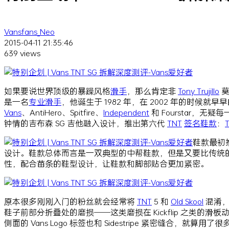
Vansfans_Neo
2015-04-11 21:35:46
639 views
如果要说世界顶级的暴躁风格
滑手
，那么肯定非
Tony Trujillo
莫
是一名
专业
滑手
，他诞生于 1982 年，在 2002 年的时候就早早的
Vans
、AntiHero、Spitfire、
Independent
和 Fourstar，无
钟情的吉布森 SG 吉他融入设计，推出第六代
TNT
签名
鞋款
：
鞋款最初推
设计。鞋款总体而言是一双典型的中帮鞋款，但是又要比传统
性，配合苗条的鞋型设计，让鞋款和脚部贴合更加紧密。
原本很多刚刚入门的粉丝就会经常将
TNT
5 和
Old Skool
混淆
鞋子前部分折叠处的磨损——这类磨损在 Kickflip 之类的滑
侧面的 Vans Logo 标签也和 Sidestripe 紧密缝合，就算