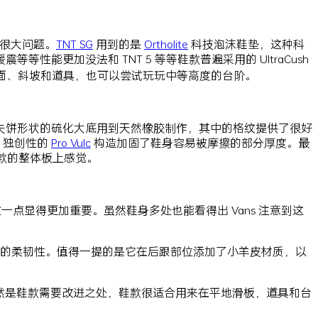
很大问题。
TNT SG
用到的是
Ortholite
科技泡沫鞋垫，这种科
更加没法和 TNT 5 等等鞋款普遍采用的 UltraCush
适合台面、斜坡和道具，也可以尝试玩玩中等高度的台阶。
夫饼形状的硫化大底用到天然橡胶制作，其中的格纹提供了很好
 独创性的
Pro Vulc
构造加固了鞋身容易被摩擦的部分厚度。最
款的整体板上感觉。
点显得更加重要。虽然鞋身多处也能看得出 Vans 注意到这
的柔韧性。值得一提的是它在后跟部位添加了小羊皮材质，以
然是鞋款需要改进之处，鞋款很适合用来在平地滑板，道具和台