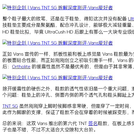
整个鞋子最大的败笔，还是在于鞋垫，得知这次并没有配备
Ul
技鞋垫主要成分是聚氨酯，配合冲孔设计，能够极大减轻重量、增加
HD 鞋垫比拟，毕竟 UltraCush HD 后跟上有那么
正如 Vans 宣传的一样，抓板性能和板上感觉是 Vans 鞋款
的板面贴合性能，而正如刚刚创立之初吸引滑手一样，Vans 
后：
Ortholite
的缓震性虽然不是最优秀的，但是由于其非常薄
除开缓震性的硬伤之外，鞋款的透气性依旧是一个重大问题，滑板
个问题：鞋垫上的冲孔、侧面内侧的两个透气孔和鞋头脚趾上
TNT SG
虽然刚刚穿上脚时候脚感非常硬，但是穿了一定时间，
此作为脚跟的支撑，保证了鞋款不会在穿着的时候被踩变形，
总的来说：这双 Vans 推出的第六代 TNT
签名
鞋款，在板上感
子也是不错，不过不太适合大空隙和大台阶。