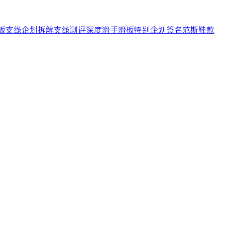
板支线
企划
拆解
支线
测评
深度
滑手
滑板
特别企划
签名
范斯
鞋款