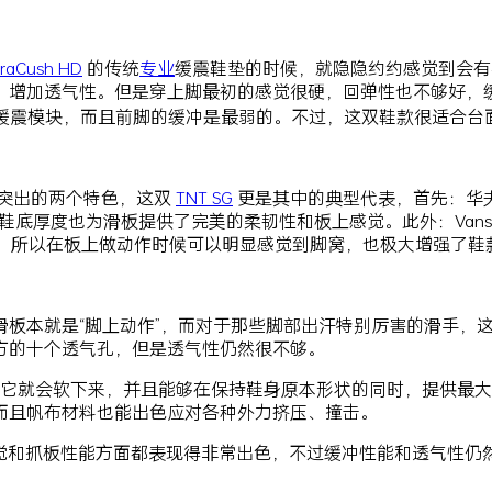
traCush HD
的传统
专业
缓震鞋垫的时候，就隐隐约约感觉到会有
透气性。但是穿上脚最初的感觉很硬，回弹性也不够好，缓震等等性能
一大块专业级缓震模块，而且前脚的缓冲是最弱的。不过，这双鞋款很
最为突出的两个特色，这双
TNT SG
更是其中的典型代表，首先：华
的鞋底厚度也为滑板提供了完美的柔韧性和板上感觉。此外：Vans
，所以在板上做动作时候可以明显感觉到脚窝，也极大增强了鞋
本就是“脚上动作”，而对于那些脚部出汗特别厉害的滑手，这一
方的十个透气孔，但是透气性仍然很不够。
它就会软下来，并且能够在保持鞋身原本形状的同时，提供最大
而且帆布材料也能出色应对各种外力挤压、撞击。
觉和抓板性能方面都表现得非常出色，不过缓冲性能和透气性仍