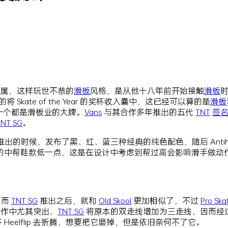
属，这样玩世不恭的
滑板
风格，是从他十八年前开始接触
滑板
将 Skate of the Year 的奖杯收入囊中，这已经可以算的是
滑板
疑每一个都是滑板业的大牌。
Vans
与其合作多年推出的五代
TNT
签
TNT SG
。
出的时候，发布了黑、红、蓝三种经典的纯色配色，随后 Antihe
的中帮鞋款低一点，这是在设计中考虑到帮过高会影响滑手做动
，而
TNT SG
推出之后，就和
Old Skool
更加相似了，不过
Pro Ska
板动作中尤其突出，
TNT SG
将原本的双走线增加为三走线，因而经过三个
用了很多 Heelflip 去折腾，想要把它磨掉，但是依旧奈何不了它。