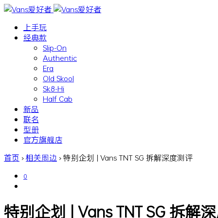
上手玩
经典款
Slip-On
Authentic
Era
Old Skool
Sk8-Hi
Half Cab
新品
联名
型册
官方旗舰店
首页
›
相关周边
›
特别企划 | Vans TNT SG 拆解深度测评
0
特别企划 | Vans TNT SG 拆