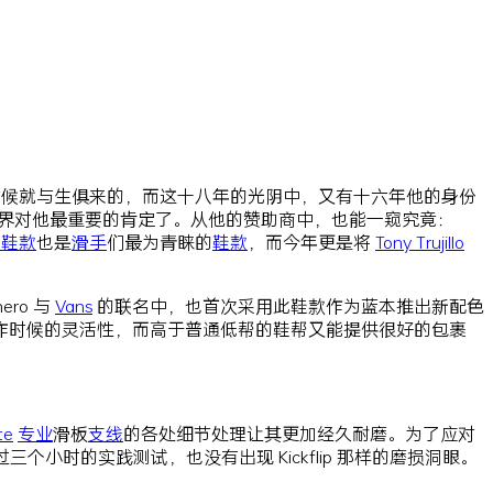
时候就与生俱来的，而这十八年的光阴中，又有十六年他的身份
界对他最重要的肯定了。从他的赞助商中，也能一窥究竟：
名
鞋款
也是
滑手
们最为青睐的
鞋款
，而今年更是将
Tony Trujillo
ro 与
Vans
的联名中，也首次采用此鞋款作为蓝本推出新配色
作时候的灵活性，而高于普通低帮的鞋帮又能提供很好的包裹
te
专业
滑板
支线
的各处细节处理让其更加经久耐磨。为了应对
小时的实践测试，也没有出现 Kickflip 那样的磨损洞眼。