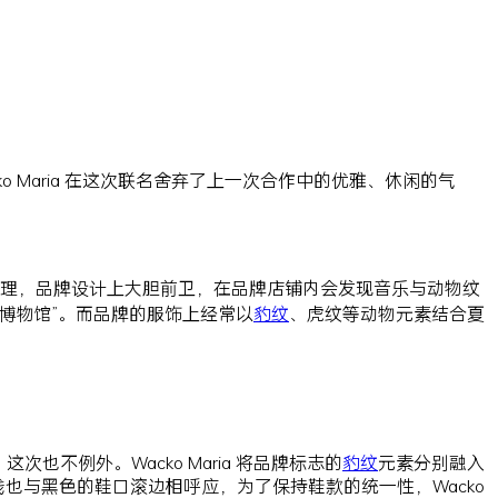
 Maria 在这次联名舍弃了上一次合作中的优雅、休闲的气
塚啓次共同主理，品牌设计上大胆前卫，在品牌店铺内会发现音乐与动物纹
胶博物馆”。而品牌的服饰上经常以
豹纹
、虎纹等动物元素结合夏
计，这次也不例外。Wacko Maria 将品牌标志的
豹纹
元素分别融入
的水线也与黑色的鞋口滚边相呼应，为了保持鞋款的统一性，Wacko