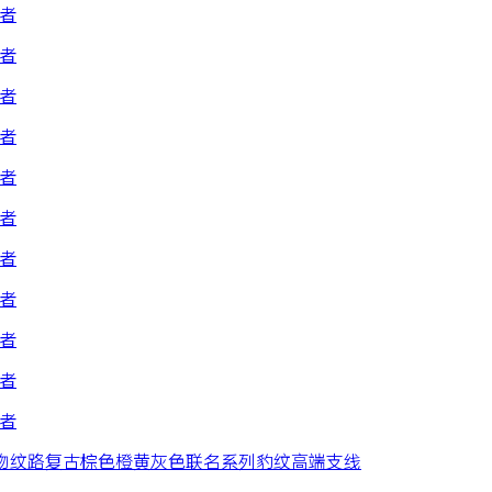
物纹路
复古
棕色
橙黄
灰色
联名系列
豹纹
高端支线