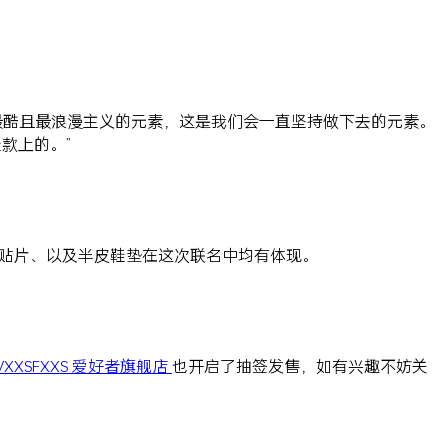
觉得豹纹是最酷且最浪漫主义的元素，这是我们会一直坚持做下去的元素。
款上的。”
加固贴片、以及半皮鞋垫在这次联名中均有体现。
VXXSFXXS 爱好者旗舰店
也开启了抽签发售，如有兴趣不妨关