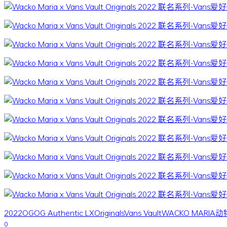
2022
OG
OG Authentic LX
Originals
Vans Vault
WACKO MARIA
动
0