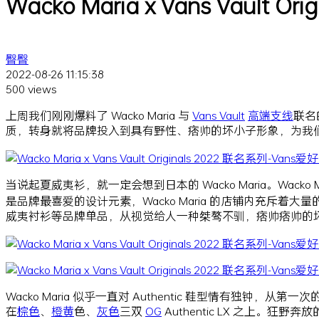
Wacko Maria x Vans Vault O
臀臀
2022-08-26 11:15:38
500 views
上周我们刚刚爆料了 Wacko Maria 与
Vans Vault
高端支线
联名
质，转身就将品牌投入到具有野性、痞帅的坏小子形象，为我
当说起夏威夷衫，就一定会想到日本的 Wacko Maria。Wa
是品牌最喜爱的设计元素，Wacko Maria 的店铺内充斥
威夷衬衫等品牌单品，从视觉给人一种桀骜不驯，痞帅痞帅的
Wacko Maria 似乎一直对 Authentic 鞋型情有独钟，从第
在
棕色
、
橙黄
色、
灰色
三双
OG
Authentic LX 之上。狂野奔放